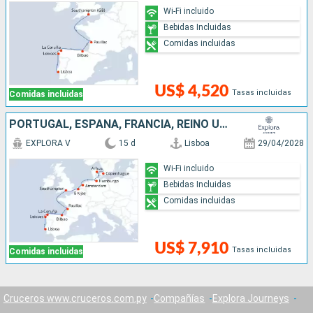
Wi-Fi incluido
Bebidas Incluidas
Comidas incluidas
US$ 4,520
Tasas incluidas
Comidas incluidas
PORTUGAL, ESPAÑA, FRANCIA, REINO UNIDO, BÉLGICA, PAISES BAJOS, ALEMANIA, DINAMARCA
EXPLORA V
15 d
Lisboa
29/04/2028
Wi-Fi incluido
Bebidas Incluidas
Comidas incluidas
US$ 7,910
Tasas incluidas
Comidas incluidas
Cruceros www.cruceros.com.py
Compañías
Explora Journeys