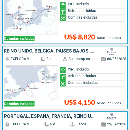
Wi-Fi incluido
Bebidas Incluidas
Comidas incluidas
US$ 8,820
Tasas incluidas
Comidas incluidas
REINO UNIDO, BÉLGICA, PAISES BAJOS, ALEMANIA, DINAMARCA
EXPLORA V
8 d
Southampton
06/05/2028
Wi-Fi incluido
Bebidas Incluidas
Comidas incluidas
US$ 4,150
Tasas incluidas
Comidas incluidas
PORTUGAL, ESPAÑA, FRANCIA, REINO UNIDO
EXPLORA V
8 d
Lisboa
29/04/2028