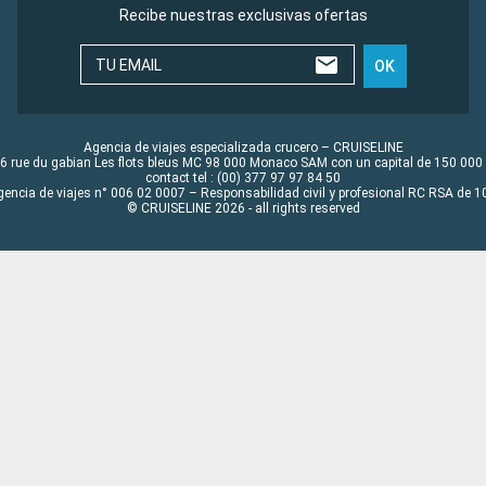
Recibe nuestras exclusivas ofertas
TU EMAIL
OK
Agencia de viajes especializada crucero – CRUISELINE
6 rue du gabian Les flots bleus MC 98 000 Monaco SAM con un capital de 150 000
contact tel : (00) 377 97 97 84 50
gencia de viajes n° 006 02 0007 – Responsabilidad civil y profesional RC RSA de
© CRUISELINE 2026 - all rights reserved