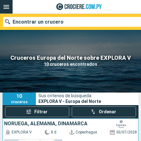
Encontrar un crucero
Nuestros destinos
Cruceros Europa del Norte sobre EXPLORA V
10 cruceros encontrados
Fecha de salida
Puertos
Compañías
10
Sus criterios de búsqueda:
Buscar
EXPLORA V - Europa del Norte
cruceros
Filtrar
Ordenar
NORUEGA, ALEMANIA, DINAMARCA
EXPLORA V
8 d
Copenhague
30/07/2028