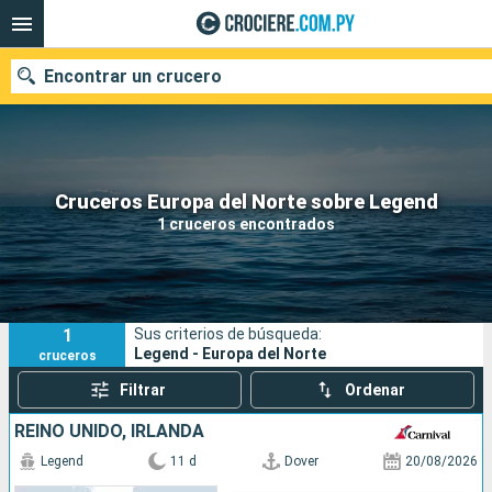
Encontrar un crucero
Nuestros destinos
Cruceros Europa del Norte sobre Legend
1 cruceros encontrados
Fecha de salida
Puertos
Compañías
1
Sus criterios de búsqueda:
Buscar
Legend - Europa del Norte
cruceros
Filtrar
Ordenar
REINO UNIDO, IRLANDA
Legend
11 d
Dover
20/08/2026