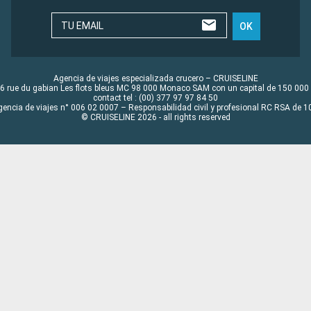
TU EMAIL
OK
Agencia de viajes especializada crucero – CRUISELINE
6 rue du gabian Les flots bleus MC 98 000 Monaco SAM con un capital de 150 000
contact tel : (00) 377 97 97 84 50
gencia de viajes n° 006 02 0007 – Responsabilidad civil y profesional RC RSA de
© CRUISELINE 2026 - all rights reserved