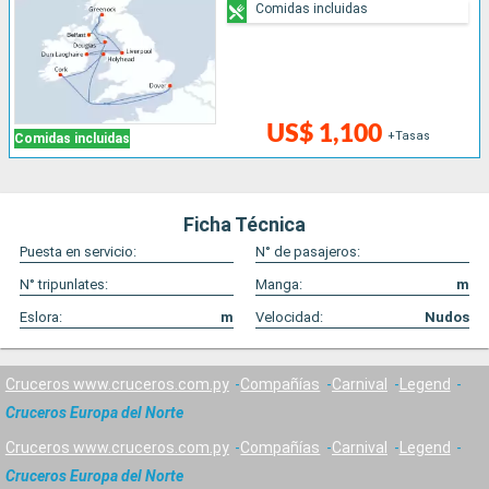
Comidas incluidas
US$ 1,100
+Tasas
Comidas incluidas
Ficha Técnica
Puesta en servicio:
N° de pasajeros:
N° tripunlates:
Manga:
m
Eslora:
m
Velocidad:
Nudos
Cruceros www.cruceros.com.py
Compañías
Carnival
Legend
Cruceros Europa del Norte
Cruceros www.cruceros.com.py
Compañías
Carnival
Legend
Cruceros Europa del Norte