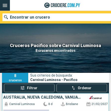
Encontrar un crucero
Nuestros destinos
Cruceros Pacifico sobre Carnival Luminosa
8 cruceros encontrados
Fecha de salida
Puertos
Compañías
8
Sus criterios de búsqueda:
Buscar
Carnival Luminosa - Pacifico
cruceros
Filtrar
Ordenar
AUSTRALIA, NUEVA CALEDONIA, VANUATU
Carnival Luminosa
8 d
Brisbane
21/02/2027