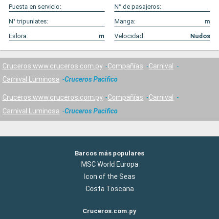
Puesta en servicio:
N° de pasajeros:
N° tripunlates:
Manga:
m
Eslora:
m
Velocidad:
Nudos
Cruceros www.cruceros.com.py
Compañías
Carnival
Carnival Luminosa
Cruceros Pacifico
Cruceros www.cruceros.com.py
Compañías
Carnival
Carnival Luminosa
Cruceros Pacifico
Barcos más populares
MSC World Europa
Icon of the Seas
Costa Toscana
Cruceros.com.py