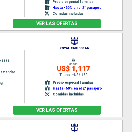
Precio especial familias
Hasta -60% en el 2° pasajero
Comidas incluidas
VER LAS OFERTAS
e seas
desde
US$ 1,117
 estándar
Tasas: +US$ 160
Precio especial familias
28
Hasta -60% en el 2° pasajero
Comidas incluidas
VER LAS OFERTAS