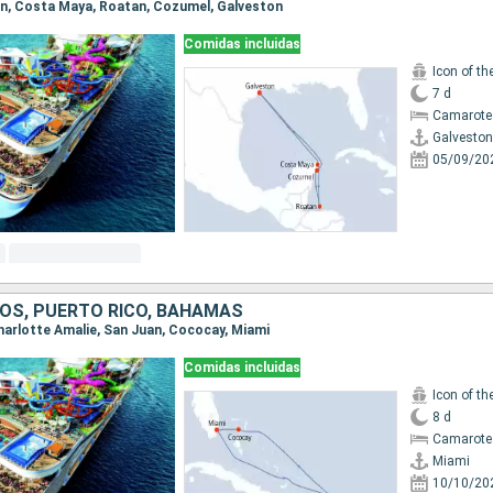
ton, Costa Maya, Roatan, Cozumel, Galveston
Comidas incluidas
Icon of th
7 d
Camarote
Galveston
05/09/20
OS, PUERTO RICO, BAHAMAS
Charlotte Amalie, San Juan, Cococay, Miami
Comidas incluidas
Icon of th
8 d
Camarote
Miami
10/10/20