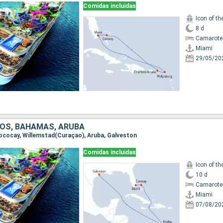
Comidas incluidas
Icon of th
8 d
Camarote
Miami
29/05/20
OS, BAHAMAS, ARUBA
 Cococay, Willemstad(Curaçao), Aruba, Galveston
Comidas incluidas
Icon of th
10 d
Camarote
Miami
07/08/20