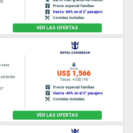
26
Precio especial familias
Hasta -60% en el 2° pasajero
Comidas incluidas
VER LAS OFERTAS
e seas
desde
US$ 1,566
 estándar
Tasas: +US$ 190
Precio especial familias
27
Hasta -60% en el 2° pasajero
Comidas incluidas
VER LAS OFERTAS