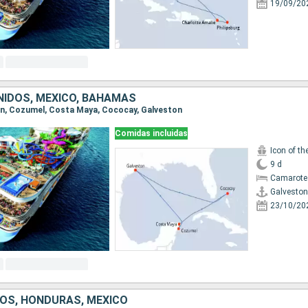
19/09/20
IDOS, MÉXICO, BAHAMAS
ton, Cozumel, Costa Maya, Cococay, Galveston
Comidas incluidas
Icon of th
9 d
Camarote
Galveston
23/10/20
OS, HONDURAS, MÉXICO