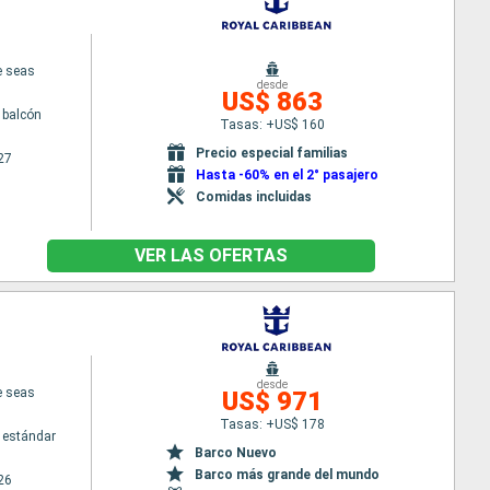
e seas
desde
US$ 863
 balcón
Tasas: +US$ 160
Precio especial familias
27
Hasta -60% en el 2° pasajero
Comidas incluidas
VER LAS OFERTAS
desde
e seas
US$ 971
Tasas: +US$ 178
 estándar
Barco Nuevo
Barco más grande del mundo
26