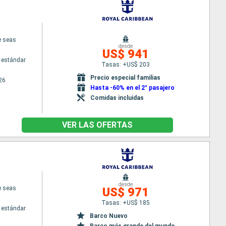
e seas
desde
US$ 941
 estándar
Tasas: +US$ 203
Precio especial familias
26
Hasta -60% en el 2° pasajero
Comidas incluidas
VER LAS OFERTAS
desde
e seas
US$ 971
Tasas: +US$ 185
 estándar
Barco Nuevo
Barco más grande del mundo