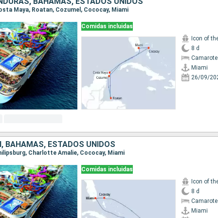
NDURAS, BAHAMAS, ESTADOS UNIDOS
 Costa Maya, Roatan, Cozumel, Cococay, Miami
Comidas incluidas
Icon of th
8 d
Camarote
Miami
26/09/20
, BAHAMAS, ESTADOS UNIDOS
Philipsburg, Charlotte Amalie, Cococay, Miami
Comidas incluidas
Icon of th
8 d
Camarote
Miami