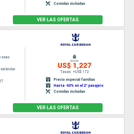
Comidas incluidas
VER LAS OFERTAS
e seas
desde
US$ 1,227
 estándar
Tasas: +US$ 172
Precio especial familias
27
Hasta -60% en el 2° pasajero
Comidas incluidas
VER LAS OFERTAS