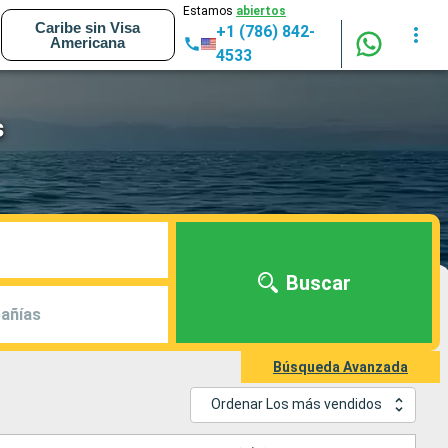
Estamos
abiertos
Caribe sin Visa
+1 (786) 842-
Americana
4533
s
Buscar
añías
Búsqueda Avanzada
Ordenar Los más vendidos