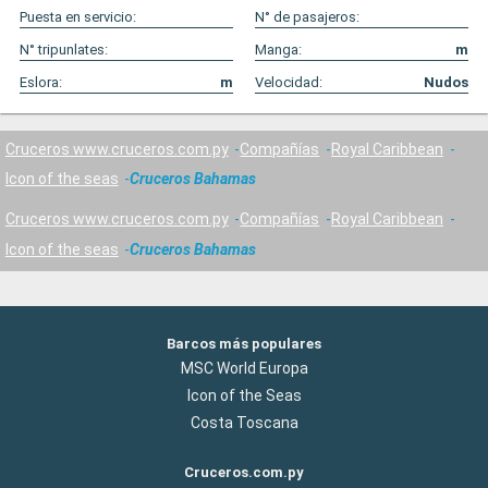
Puesta en servicio:
N° de pasajeros:
N° tripunlates:
Manga:
m
Eslora:
m
Velocidad:
Nudos
Cruceros www.cruceros.com.py
Compañías
Royal Caribbean
Icon of the seas
Cruceros Bahamas
Cruceros www.cruceros.com.py
Compañías
Royal Caribbean
Icon of the seas
Cruceros Bahamas
Barcos más populares
MSC World Europa
Icon of the Seas
Costa Toscana
Cruceros.com.py