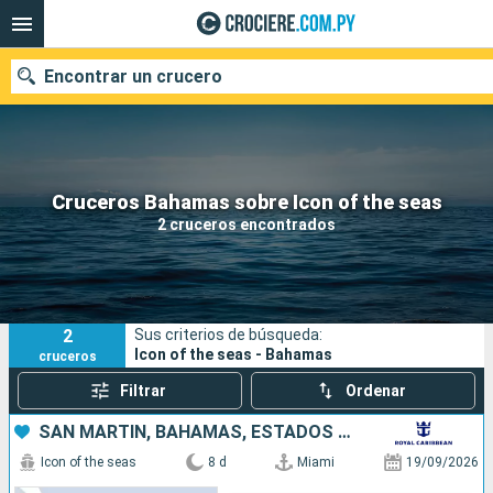
Encontrar un crucero
Nuestros destinos
Cruceros Bahamas sobre Icon of the seas
2 cruceros encontrados
Fecha de salida
Puertos
Compañías
2
Sus criterios de búsqueda:
Buscar
Icon of the seas - Bahamas
cruceros
Filtrar
Ordenar
SAN MARTÍN, BAHAMAS, ESTADOS UNIDOS
Icon of the seas
8 d
Miami
19/09/2026