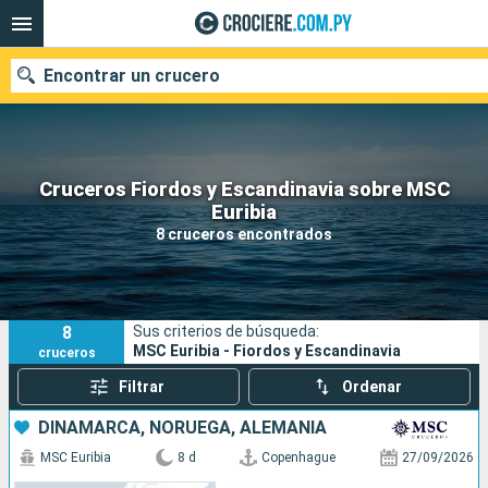
Encontrar un crucero
Cruceros Fiordos y Escandinavia sobre MSC
Nuestros destinos
Euribia
8 cruceros encontrados
Fecha de salida
Puertos
Compañías
8
Sus criterios de búsqueda:
Buscar
MSC Euribia - Fiordos y Escandinavia
cruceros
Filtrar
Ordenar
DINAMARCA, NORUEGA, ALEMANIA
MSC Euribia
8 d
Copenhague
27/09/2026