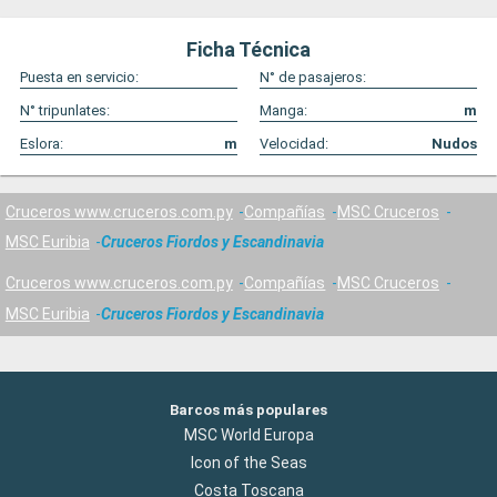
Ficha Técnica
Puesta en servicio:
N° de pasajeros:
N° tripunlates:
Manga:
m
Eslora:
m
Velocidad:
Nudos
Cruceros www.cruceros.com.py
Compañías
MSC Cruceros
MSC Euribia
Cruceros Fiordos y Escandinavia
Cruceros www.cruceros.com.py
Compañías
MSC Cruceros
MSC Euribia
Cruceros Fiordos y Escandinavia
Barcos más populares
MSC World Europa
Icon of the Seas
Costa Toscana