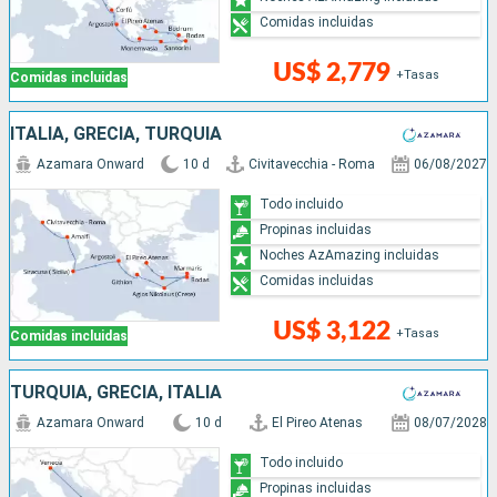
Comidas incluidas
US$ 2,779
+Tasas
Comidas incluidas
ITALIA, GRECIA, TURQUÍA
Azamara Onward
10 d
Civitavecchia - Roma
06/08/2027
Todo incluido
Propinas incluidas
Noches AzAmazing incluidas
Comidas incluidas
US$ 3,122
+Tasas
Comidas incluidas
TURQUÍA, GRECIA, ITALIA
Azamara Onward
10 d
El Pireo Atenas
08/07/2028
Todo incluido
Propinas incluidas