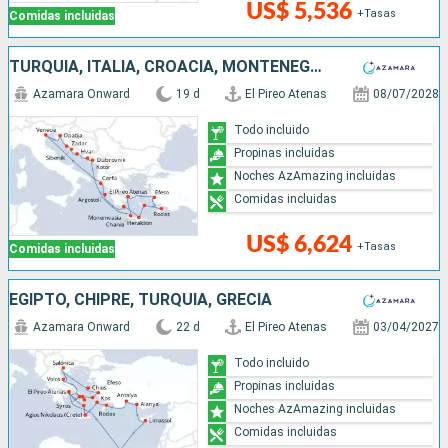
US$ 5,536
+Tasas
Comidas incluidas
TURQUÍA, ITALIA, CROACIA, MONTENEGRO, GRECIA
Azamara Onward
19 d
El Pireo Atenas
08/07/2028
Todo incluido
Propinas incluidas
Noches AzAmazing incluidas
Comidas incluidas
US$ 6,624
+Tasas
Comidas incluidas
EGIPTO, CHIPRE, TURQUÍA, GRECIA
Azamara Onward
22 d
El Pireo Atenas
03/04/2027
Todo incluido
Propinas incluidas
Noches AzAmazing incluidas
Comidas incluidas