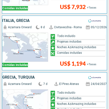
US$ 7,932
+Tasas
Comidas incluidas
ITALIA, GRECIA
Azamara Onward
8 d
Civitavecchia - Roma
05/12/2026
Todo incluido
Propinas incluidas
Noches AzAmazing incluidas
Comidas incluidas
US$ 1,194
+Tasas
Comidas incluidas
GRECIA, TURQUÍA
Azamara Onward
7 d
El Pireo Atenas
24/04/2027
Todo incluido
Propinas incluidas
Noches AzAmazing incluidas