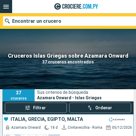
Encontrar un crucero
Nuestros destinos
Cruceros Islas Griegas sobre Azamara Onward
37 cruceros encontrados
Fecha de salida
Puertos
Compañías
37
Sus criterios de búsqueda:
Buscar
Azamara Onward - Islas Griegas
cruceros
Filtrar
Ordenar
ITALIA, GRECIA, EGIPTO, MALTA
Azamara Onward
18 d
Civitavecchia - Roma
05/12/2026