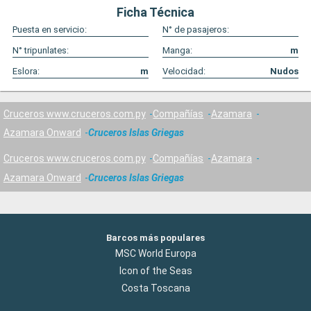
Ficha Técnica
Puesta en servicio:
N° de pasajeros:
N° tripunlates:
Manga:
m
Eslora:
m
Velocidad:
Nudos
Cruceros www.cruceros.com.py
Compañías
Azamara
Azamara Onward
Cruceros Islas Griegas
Cruceros www.cruceros.com.py
Compañías
Azamara
Azamara Onward
Cruceros Islas Griegas
Barcos más populares
MSC World Europa
Icon of the Seas
Costa Toscana