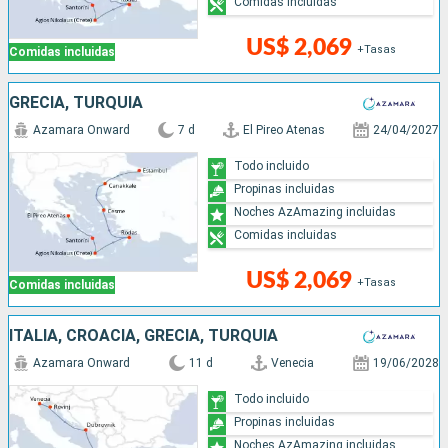
Comidas incluidas
US$ 2,069
+Tasas
Comidas incluidas
GRECIA, TURQUÍA
Azamara Onward
7 d
El Pireo Atenas
24/04/2027
Todo incluido
Propinas incluidas
Noches AzAmazing incluidas
Comidas incluidas
US$ 2,069
+Tasas
Comidas incluidas
ITALIA, CROACIA, GRECIA, TURQUÍA
Azamara Onward
11 d
Venecia
19/06/2028
Todo incluido
Propinas incluidas
Noches AzAmazing incluidas