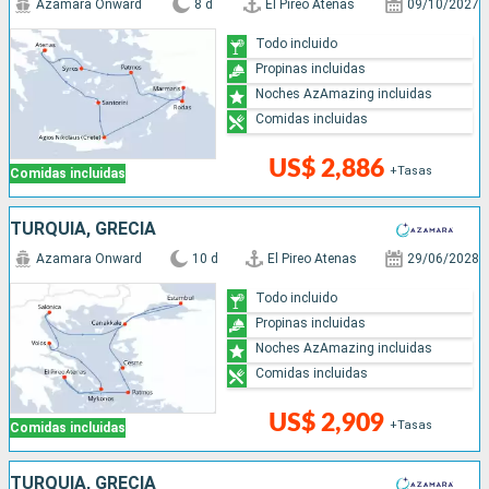
Azamara Onward
8 d
El Pireo Atenas
09/10/2027
Todo incluido
Propinas incluidas
Noches AzAmazing incluidas
Comidas incluidas
US$ 2,886
+Tasas
Comidas incluidas
TURQUÍA, GRECIA
Azamara Onward
10 d
El Pireo Atenas
29/06/2028
Todo incluido
Propinas incluidas
Noches AzAmazing incluidas
Comidas incluidas
US$ 2,909
+Tasas
Comidas incluidas
TURQUÍA, GRECIA