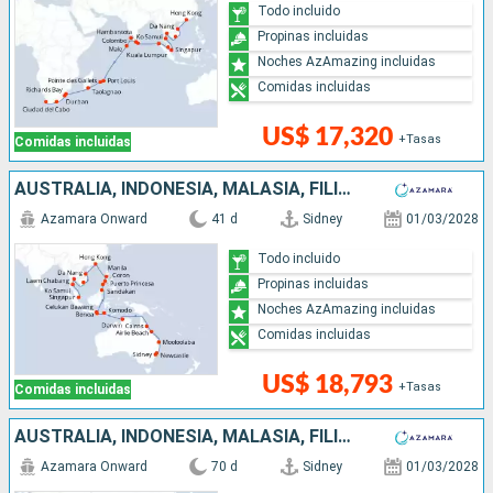
Todo incluido
Propinas incluidas
Noches AzAmazing incluidas
Comidas incluidas
US$ 17,320
+Tasas
Comidas incluidas
AUSTRALIA, INDONESIA, MALASIA, FILIPINAS, CHINA, VIETNAM, TAILANDIA, SINGAPUR
Azamara Onward
41 d
Sidney
01/03/2028
Todo incluido
Propinas incluidas
Noches AzAmazing incluidas
Comidas incluidas
US$ 18,793
+Tasas
Comidas incluidas
AUSTRALIA, INDONESIA, MALASIA, FILIPINAS, CHINA, VIETNAM, TAILANDIA, SINGAPUR, SRI LANKA, INDIA, MALDIVAS, MAURICE, FRANCIA, MADAGASCAR, SUDAFRICA
Azamara Onward
70 d
Sidney
01/03/2028