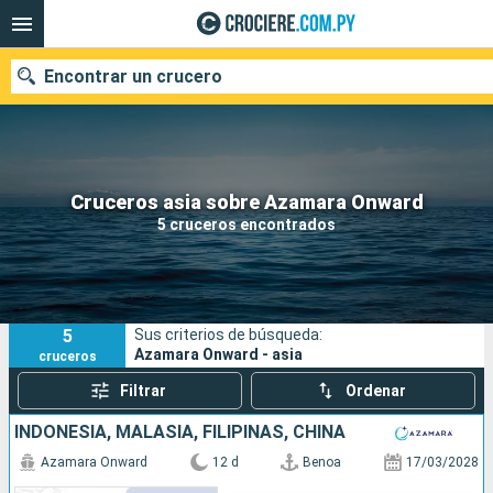
Encontrar un crucero
Nuestros destinos
Cruceros asia sobre Azamara Onward
5 cruceros encontrados
Fecha de salida
Puertos
Compañías
5
Sus criterios de búsqueda:
Buscar
Azamara Onward - asia
cruceros
Filtrar
Ordenar
INDONESIA, MALASIA, FILIPINAS, CHINA
Azamara Onward
12 d
Benoa
17/03/2028