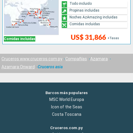
Todo incluido
Propinas incluidas
Noches AzAmazing incluidas
Comidas incluidas
US$ 31,866
+Tasas
Comidas incluidas
Cruceros www.cruceros.com.py
Compañías
Azamara
Azamara Onward
Cruceros asia
Barcos más populares
MSC World Europa
Icon of the Seas
Costa Toscana
Cruceros.com.py