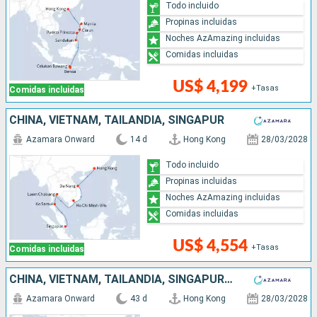
Todo incluido
Propinas incluidas
Noches AzAmazing incluidas
Comidas incluidas
US$ 4,199
+Tasas
Comidas incluidas
CHINA, VIETNAM, TAILANDIA, SINGAPUR
Azamara Onward
14 d
Hong Kong
28/03/2028
Todo incluido
Propinas incluidas
Noches AzAmazing incluidas
Comidas incluidas
US$ 4,554
+Tasas
Comidas incluidas
CHINA, VIETNAM, TAILANDIA, SINGAPUR, MALASIA, INDONESIA, SRI LANKA, INDIA, MALDIVAS, MAURICE, FRANCIA, MADAGASCAR, SUDAFRICA
Azamara Onward
43 d
Hong Kong
28/03/2028