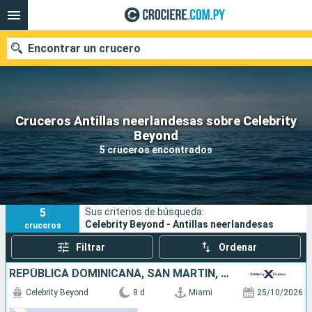
Encontrar un crucero
Cruceros Antillas neerlandesas sobre Celebrity
Nuestros destinos
Beyond
5 cruceros encontrados
Fecha de salida
Puertos
Compañías
5
Sus criterios de búsqueda:
Buscar
Celebrity Beyond - Antillas neerlandesas
cruceros
Filtrar
Ordenar
REPÚBLICA DOMINICANA, SAN MARTÍN, ESTADOS UNIDOS
Celebrity Beyond
8 d
Miami
25/10/2026