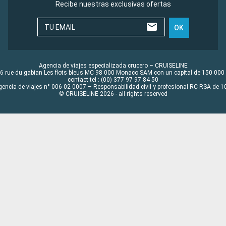
Recibe nuestras exclusivas ofertas
TU EMAIL
OK
Agencia de viajes especializada crucero – CRUISELINE
6 rue du gabian Les flots bleus MC 98 000 Monaco SAM con un capital de 150 000
contact tel : (00) 377 97 97 84 50
gencia de viajes n° 006 02 0007 – Responsabilidad civil y profesional RC RSA de
© CRUISELINE 2026 - all rights reserved