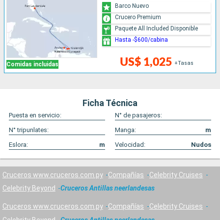
Barco Nuevo
Crucero Premium
Paquete All Included Disponible
Hasta -$600/cabina
US$ 1,025
+Tasas
Comidas incluidas
Ficha Técnica
Puesta en servicio:
N° de pasajeros:
N° tripunlates:
Manga:
m
Eslora:
m
Velocidad:
Nudos
Cruceros www.cruceros.com.py
Compañías
Celebrity Cruises
Celebrity Beyond
Cruceros Antillas neerlandesas
Cruceros www.cruceros.com.py
Compañías
Celebrity Cruises
Celebrity Beyond
Cruceros Antillas neerlandesas