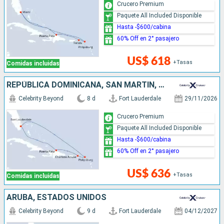
Crucero Premium
Paquete All Included Disponible
Hasta -$600/cabina
60% Off en 2° pasajero
US$ 618
+Tasas
Comidas incluidas
REPÚBLICA DOMINICANA, SAN MARTÍN, ESTADOS UNIDOS
Celebrity Beyond
8 d
Fort Lauderdale
29/11/2026
Crucero Premium
Paquete All Included Disponible
Hasta -$600/cabina
60% Off en 2° pasajero
US$ 636
+Tasas
Comidas incluidas
ARUBA, ESTADOS UNIDOS
Celebrity Beyond
9 d
Fort Lauderdale
04/12/2027