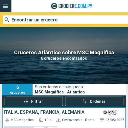
Encontrar un crucero
Nuestros destinos
Cruceros Atlántico sobre MSC Magnifica
6 cruceros encontrados
Fecha de salida
Puertos
Compañías
6
Sus criterios de búsqueda:
Buscar
MSC Magnifica - Atlántico
cruceros
Filtrar
Ordenar
ITALIA, ESPAÑA, FRANCIA, ALEMANIA
MSC Magnifica
13 d
Civitavecchia - Roma
05/05/2027