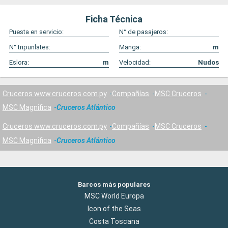
Ficha Técnica
Puesta en servicio:
N° de pasajeros:
N° tripunlates:
Manga:
m
Eslora:
m
Velocidad:
Nudos
Cruceros www.cruceros.com.py
Compañías
MSC Cruceros
MSC Magnifica
Cruceros Atlántico
Cruceros www.cruceros.com.py
Compañías
MSC Cruceros
MSC Magnifica
Cruceros Atlántico
Barcos más populares
MSC World Europa
Icon of the Seas
Costa Toscana