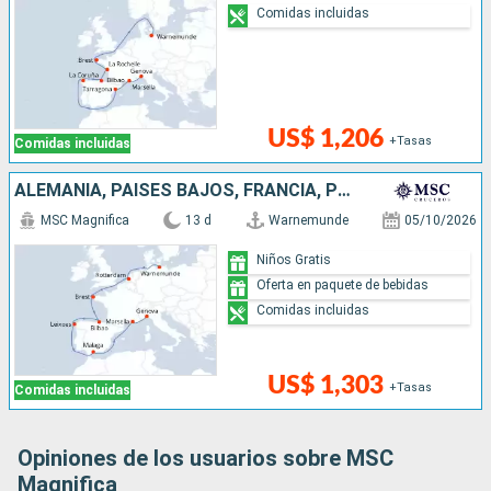
Comidas incluidas
US$ 1,206
+Tasas
Comidas incluidas
ALEMANIA, PAISES BAJOS, FRANCIA, PORTUGAL, ESPAÑA, ITALIA
MSC Magnifica
13 d
Warnemunde
05/10/2026
Niños Gratis
Oferta en paquete de bebidas
Comidas incluidas
US$ 1,303
+Tasas
Comidas incluidas
Opiniones de los usuarios sobre MSC
Magnifica