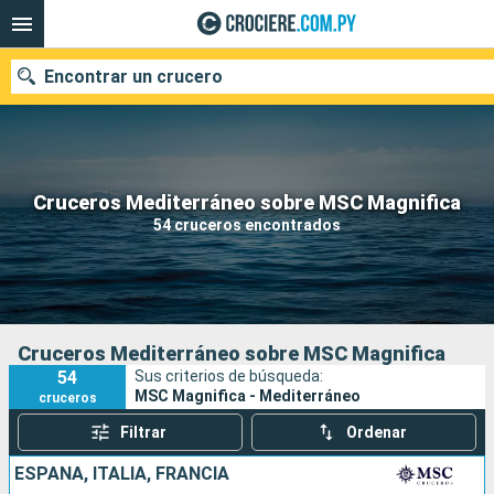
Encontrar un crucero
Nuestros destinos
Cruceros Mediterráneo sobre MSC Magnifica
54 cruceros encontrados
Fecha de salida
Puertos
Compañías
Buscar
Cruceros Mediterráneo sobre MSC Magnifica
54
Sus criterios de búsqueda:
MSC Magnifica - Mediterráneo
cruceros
Filtrar
Ordenar
ESPAÑA, ITALIA, FRANCIA