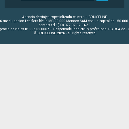
Agencia de viajes especializada crucero – CRUISELINE
6 rue du gabian Les flots bleus MC 98 000 Monaco SAM con un capital de 150 000
contact tel : (00) 377 97 97 84 50
gencia de viajes n° 006 02 0007 – Responsabilidad civil y profesional RC RSA de
© CRUISELINE 2026 - all rights reserved