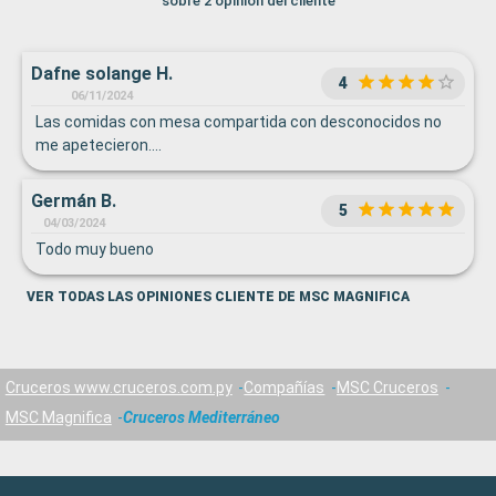
sobre 2 opinión del cliente
Dafne solange H.
4
06/11/2024
Las comidas con mesa compartida con desconocidos no
me apetecieron….
Germán B.
5
04/03/2024
Todo muy bueno
VER TODAS LAS OPINIONES CLIENTE DE MSC MAGNIFICA
Cruceros www.cruceros.com.py
Compañías
MSC Cruceros
MSC Magnifica
Cruceros Mediterráneo