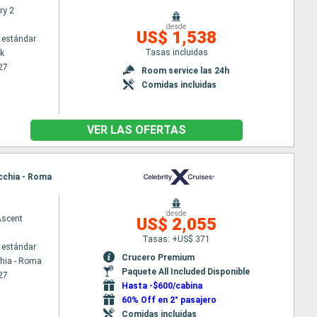
ry 2
desde
US$ 1,538
 estándar
Tasas incluidas
k
27
Room service las 24h
Comidas incluidas
VER LAS OFERTAS
ecchia - Roma
desde
Ascent
US$ 2,055
Tasas: +US$ 371
 estándar
Crucero Premium
chia - Roma
Paquete All Included Disponible
27
Hasta -$600/cabina
60% Off en 2° pasajero
Comidas incluidas