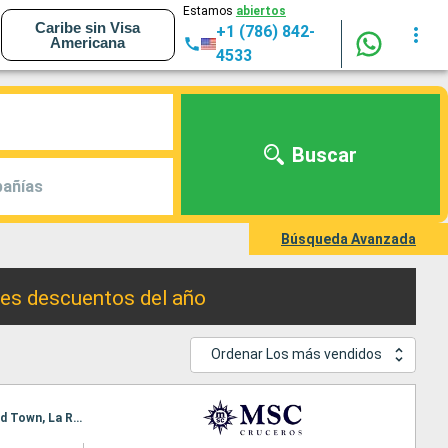
Estamos
abiertos
Caribe sin Visa
+1 (786) 842-
Americana
4533
Buscar
añías
Búsqueda Avanzada
res descuentos del año
Ordenar Los más vendidos
Itinerario : La Romana, Isla Catalina, Bridgetown, Fort-de-France, Pointe a pitre (Guadalupe), Road Town, La Romana