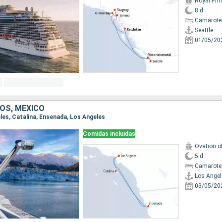
Royal Pri
8 d
Camarote
Seattle
01/05/20
OS, MÉXICO
eles, Catalina, Ensenada, Los Angeles
Comidas incluidas
Ovation o
5 d
Camarote
Los Angel
03/05/20