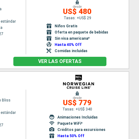
desde
a
US$ 480
Tasas: +US$ 29
 estándar
Niños Gratis
na
Oferta en paquete de bebidas
27
Sin visa americana*
Hasta 40% Off
Comidas incluidas
VER LAS OFERTAS
desde
 Bliss
US$ 779
Tasas: +US$ 340
 estándar
Animaciones Incluidas
Paquete WiFi*
27
Créditos para excursiones
Hasta 50% Off