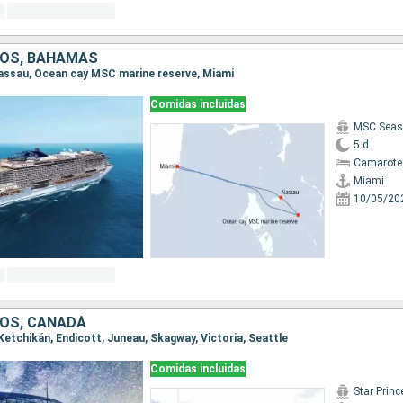
DOS, BAHAMAS
 Nassau, Ocean cay MSC marine reserve, Miami
Comidas incluidas
MSC Seas
5 d
Camarote
Miami
10/05/20
OS, CANADÁ
, Ketchikán, Endicott, Juneau, Skagway, Victoria, Seattle
Comidas incluidas
Star Prin