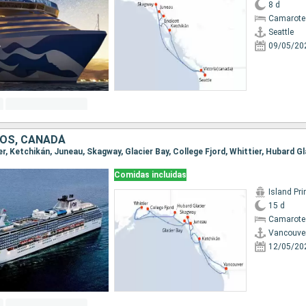
8 d
Camarote
Seattle
09/05/20
OS, CANADÁ
Comidas incluidas
Island Pr
15 d
Camarote
Vancouve
12/05/20