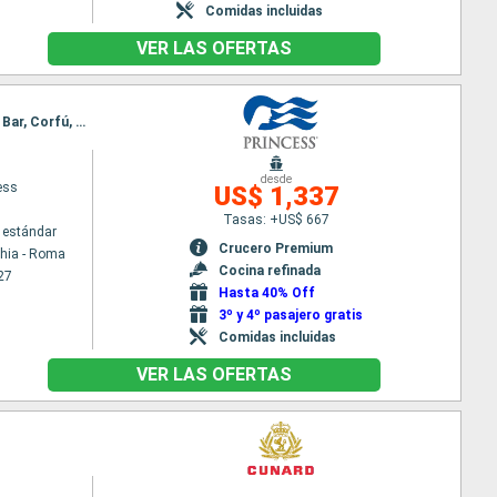
Comidas incluidas
VER LAS OFERTAS
Itinerario : Civitavecchia - Roma, Nápoles, Chania, Kusadasi, Mykonos, El Pireo Atenas, Santoríni, Bar, Corfú, Messine, Barcelona
desde
ess
US$ 1,337
Tasas: +US$ 667
 estándar
Crucero Premium
chia - Roma
Cocina refinada
27
Hasta 40% Off
3º y 4º pasajero gratis
Comidas incluidas
VER LAS OFERTAS