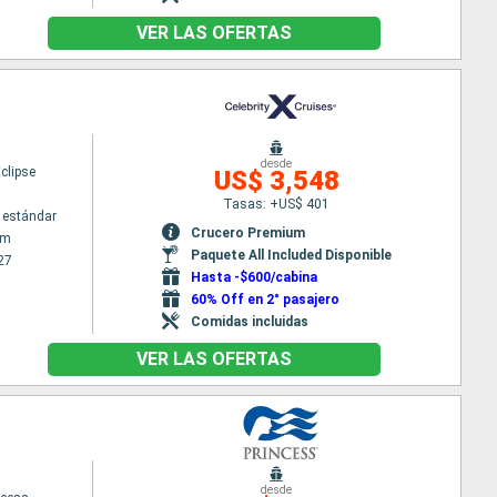
VER LAS OFERTAS
desde
Eclipse
US$ 3,548
Tasas: +US$ 401
 estándar
Crucero Premium
am
Paquete All Included Disponible
27
Hasta -$600/cabina
60% Off en 2° pasajero
Comidas incluidas
VER LAS OFERTAS
desde