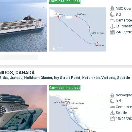
Comidas incluidas
MSC Oper
8 d
Camarote
La Roma
24/05/20
NIDOS, CANADÁ
, Sitka, Juneau, Holkham Glacier, Icy Strait Point, Ketchikán, Victoria, Seattle
Comidas incluidas
Norwegian
8 d
Camarote
Seattle
15/05/20