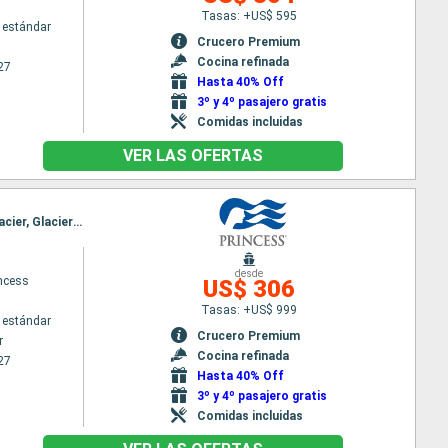
Tasas: +US$ 595
 estándar
Crucero Premium
Cocina refinada
27
Hasta 40% Off
3º y 4º pasajero gratis
Comidas incluidas
VER LAS OFERTAS
Itinerario : Vancouver, Ketchikán, Juneau, Skagway, Glacier Bay, College Fjord, Whittier, Hubard Glacier, Glacier Bay, Skagway, Juneau, Ketchikán, Vancouver
desde
incess
US$ 306
Tasas: +US$ 999
 estándar
Crucero Premium
r
Cocina refinada
27
Hasta 40% Off
3º y 4º pasajero gratis
Comidas incluidas