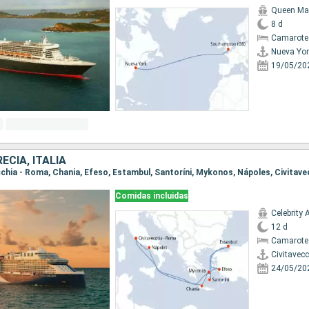
Queen Ma
8 d
Camarote
Nueva Yor
19/05/20
ECIA, ITALIA
vecchia - Roma, Chania, Efeso, Estambul, Santoríni, Mykonos, Nápoles, Civitav
Comidas incluidas
Celebrity 
12 d
Camarote
Civitavec
24/05/20