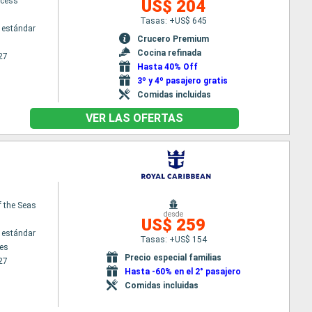
ncess
US$ 204
Tasas: +US$ 645
 estándar
Crucero Premium
Cocina refinada
27
Hasta 40% Off
3º y 4º pasajero gratis
Comidas incluidas
VER LAS OFERTAS
f the Seas
desde
US$ 259
 estándar
Tasas: +US$ 154
es
Precio especial familias
27
Hasta -60% en el 2° pasajero
Comidas incluidas