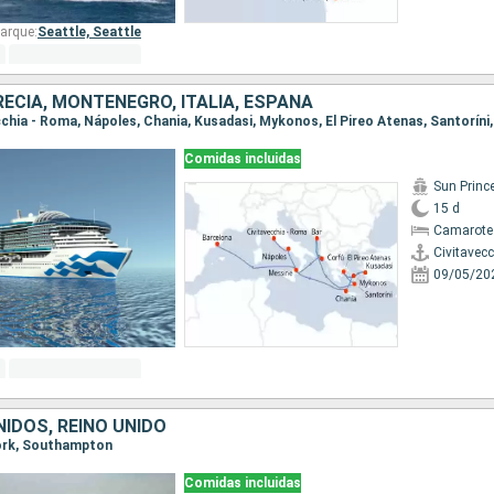
arque:
Seattle,
Seattle
RECIA, MONTENEGRO, ITALIA, ESPAÑA
Comidas incluidas
Sun Princ
15 d
Camarote
Civitavec
09/05/20
IDOS, REINO UNIDO
York, Southampton
Comidas incluidas