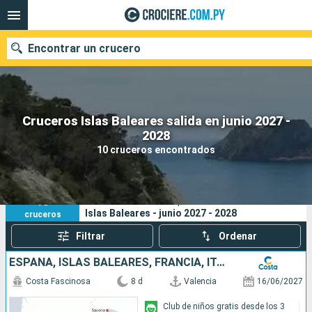
Encontrar un crucero
Cruceros Islas Baleares salida en junio 2027 -
Nuestros destinos
2028
10 cruceros encontrados
Fecha de salida
Puertos
Compañías
10
Sus criterios de búsqueda:
Islas Baleares - junio 2027 - 2028
cruceros
Buscar
Filtrar
Ordenar
ESPAÑA, ISLAS BALEARES, FRANCIA, ITALIA
Costa Fascinosa
8 d
Valencia
16/06/2027
Club de niños gratis desde los 3