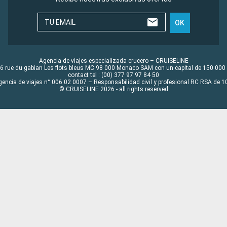
TU EMAIL
OK
Agencia de viajes especializada crucero – CRUISELINE
6 rue du gabian Les flots bleus MC 98 000 Monaco SAM con un capital de 150 000
contact tel : (00) 377 97 97 84 50
gencia de viajes n° 006 02 0007 – Responsabilidad civil y profesional RC RSA de
© CRUISELINE 2026 - all rights reserved