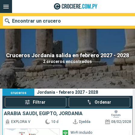
Encontrar un crucero
Nuestros destinos
Cruceros Jordania salida en febrero 2027 - 2028
2 cruceros encontrados
Fecha de salida
Puertos
Compañías
2
Sus criterios de búsqueda:
Jordania - febrero 2027 - 2028
cruceros
Buscar
Filtrar
Ordenar
ARABIA SAUDÍ, EGIPTO, JORDANIA
EXPLORA V
10 d
Djedda
08/02/2028
Wi-Fi incluido