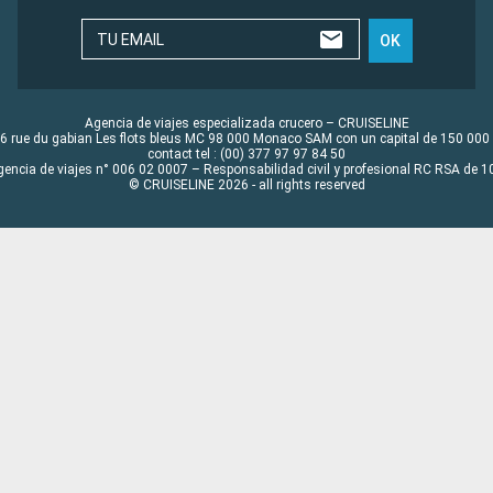
TU EMAIL
OK
Agencia de viajes especializada crucero – CRUISELINE
6 rue du gabian Les flots bleus MC 98 000 Monaco SAM con un capital de 150 000
contact tel : (00) 377 97 97 84 50
gencia de viajes n° 006 02 0007 – Responsabilidad civil y profesional RC RSA de
© CRUISELINE 2026 - all rights reserved