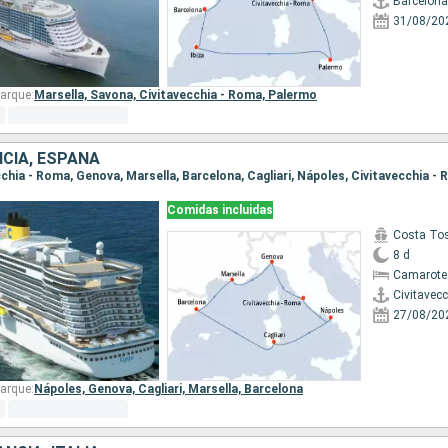
Barcelona
31/08/20
arque:
Marsella,
Savona,
Civitavecchia - Roma,
Palermo
NCIA, ESPAÑA
ecchia - Roma, Genova, Marsella, Barcelona, Cagliari, Nápoles, Civitavecchia -
Comidas incluidas
Costa To
8 d
Camarote
Civitavec
27/08/20
arque:
Nápoles,
Genova,
Cagliari,
Marsella,
Barcelona