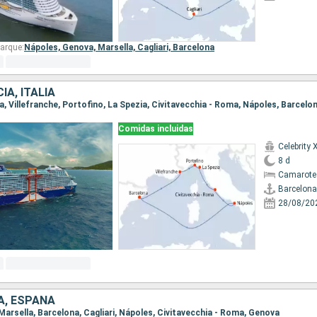
arque:
Nápoles,
Genova,
Marsella,
Cagliari,
Barcelona
IA, ITALIA
na, Villefranche, Portofino, La Spezia, Civitavecchia - Roma, Nápoles, Barcelo
Comidas incluidas
Celebrity 
8 d
Camarote 
Barcelona
28/08/20
IA, ESPAÑA
 Marsella, Barcelona, Cagliari, Nápoles, Civitavecchia - Roma, Genova