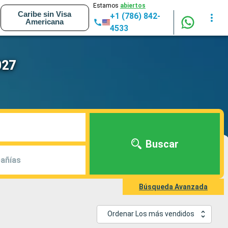
Estamos
abiertos
Caribe sin Visa
+1 (786) 842-
Americana
4533
027
Buscar
añías
Búsqueda Avanzada
Ordenar Los más vendidos