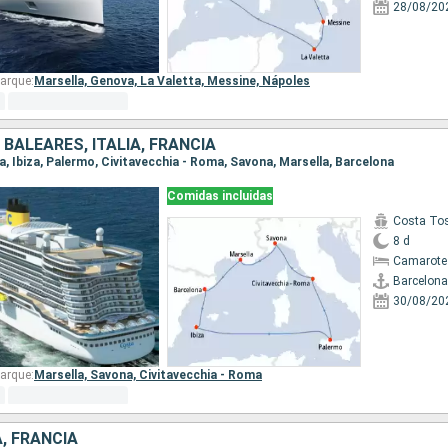
28/08/20
arque:
Marsella,
Genova,
La Valetta,
Messine,
Nápoles
 BALEARES, ITALIA, FRANCIA
na, Ibiza, Palermo, Civitavecchia - Roma, Savona, Marsella, Barcelona
Comidas incluidas
Costa To
8 d
Camarote
Barcelona
30/08/20
arque:
Marsella,
Savona,
Civitavecchia - Roma
A, FRANCIA