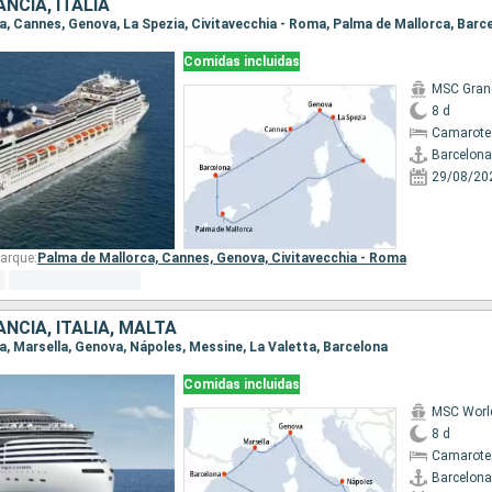
NCIA, ITALIA
ona, Cannes, Genova, La Spezia, Civitavecchia - Roma, Palma de Mallorca, Barc
Comidas incluidas
MSC Gran
8 d
Camarote
Barcelona
29/08/20
arque:
Palma de Mallorca,
Cannes,
Genova,
Civitavecchia - Roma
NCIA, ITALIA, MALTA
na, Marsella, Genova, Nápoles, Messine, La Valetta, Barcelona
Comidas incluidas
MSC Worl
8 d
Camarote
Barcelona