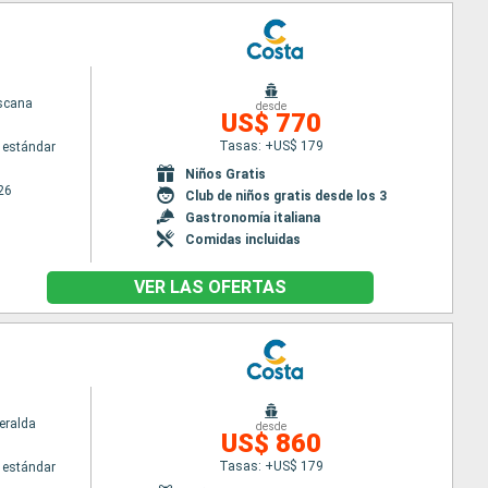
scana
desde
US$ 770
Tasas: +US$ 179
 estándar
Niños Gratis
26
Club de niños gratis desde los 3
Gastronomía italiana
Comidas incluidas
VER LAS OFERTAS
eralda
desde
US$ 860
Tasas: +US$ 179
 estándar