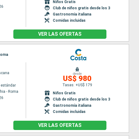
Niños Gratis
26
Club de niños gratis desde los 3
Gastronomía italiana
Comidas incluidas
VER LAS OFERTAS
 Roma
scana
desde
US$ 980
Tasas: +US$ 179
 estándar
chia - Roma
Niños Gratis
26
Club de niños gratis desde los 3
Gastronomía italiana
Comidas incluidas
VER LAS OFERTAS