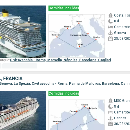
Comidas incluidas
Costa To
8 d
Camarote
Genova
28/08/20
arque:
Civitavecchia - Roma,
Marsella,
Nápoles,
Barcelona,
Cagliari
A, FRANCIA
, Genova, La Spezia, Civitavecchia - Roma, Palma de Mallorca, Barcelona, Can
Comidas incluidas
MSC Gran
8 d
Camarote
Cannes
30/08/20