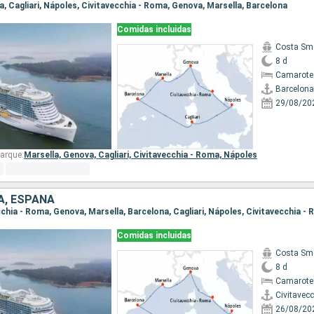
na, Cagliari, Nápoles, Civitavecchia - Roma, Genova, Marsella, Barcelona
Comidas incluidas
Costa Sm
8 d
Camarote
Barcelona
29/08/20
arque:
Marsella,
Genova,
Cagliari,
Civitavecchia - Roma,
Nápoles
IA, ESPAÑA
ecchia - Roma, Genova, Marsella, Barcelona, Cagliari, Nápoles, Civitavecchia -
Comidas incluidas
Costa Sm
8 d
Camarote
Civitavec
26/08/20