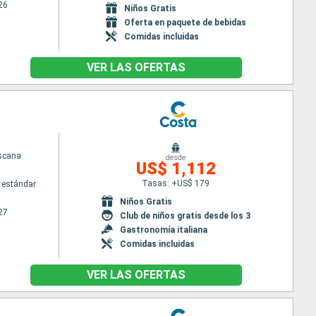
26
Niños Gratis
Oferta en paquete de bebidas
Comidas incluidas
VER LAS OFERTAS
scana
desde
US$ 1,112
Tasas: +US$ 179
 estándar
Niños Gratis
27
Club de niños gratis desde los 3
Gastronomía italiana
Comidas incluidas
VER LAS OFERTAS