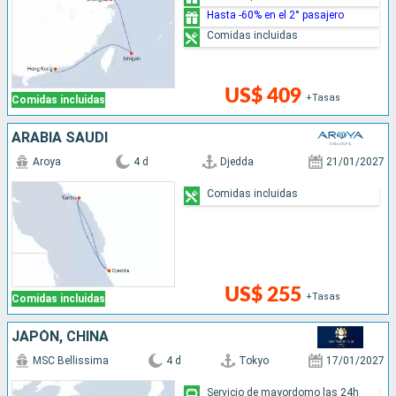
Hasta -60% en el 2° pasajero
Comidas incluidas
US$ 409
+Tasas
Comidas incluidas
ARABIA SAUDÍ
Aroya
4 d
Djedda
21/01/2027
Comidas incluidas
US$ 255
+Tasas
Comidas incluidas
JAPÓN, CHINA
MSC Bellissima
4 d
Tokyo
17/01/2027
Servicio de mayordomo las 24h