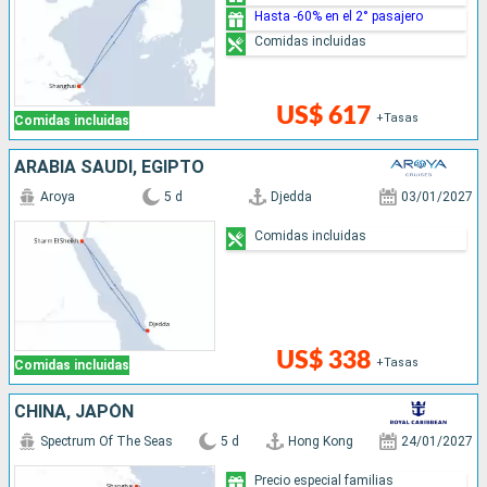
Hasta -60% en el 2° pasajero
Comidas incluidas
US$ 617
+Tasas
Comidas incluidas
ARABIA SAUDÍ, EGIPTO
Aroya
5 d
Djedda
03/01/2027
Comidas incluidas
US$ 338
+Tasas
Comidas incluidas
CHINA, JAPÓN
Spectrum Of The Seas
5 d
Hong Kong
24/01/2027
Precio especial familias