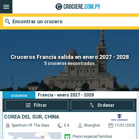
Encontrar un crucero
Nuestros destinos
Cruceros Francia salida en enero 2027 - 2028
5 cruceros encontrados
Fecha de salida
Puertos
Compañías
5
Sus criterios de búsqueda:
Francia - enero 2027 - 2028
cruceros
Buscar
Filtrar
Ordenar
COREA DEL SUR, CHINA
Spectrum Of The Seas
5 d
Shanghai
17/01/2028
Precio especial familias