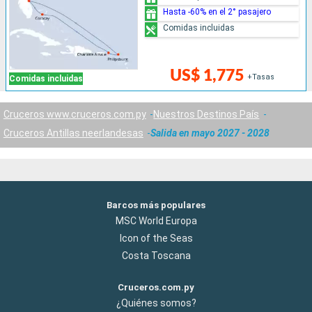
Hasta -60% en el 2° pasajero
Comidas incluidas
US$ 1,775
+Tasas
Comidas incluidas
Cruceros www.cruceros.com.py
Nuestros Destinos País
Cruceros Antillas neerlandesas
Salida en mayo 2027 - 2028
Barcos más populares
MSC World Europa
Icon of the Seas
Costa Toscana
Cruceros.com.py
¿Quiénes somos?