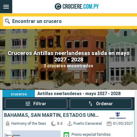
Encontrar un crucero
Cruceros Antillas neerlandesas salida en mayo
Nuestros destinos
2027 - 2028
3 cruceros encontrados
Fecha de salida
Puertos
Compañías
3
Sus criterios de búsqueda:
Antillas neerlandesas - mayo 2027 - 2028
cruceros
Buscar
Filtrar
Ordenar
BAHAMAS, SAN MARTÍN, ESTADOS UNIDOS
Harmony of the Seas
8 d
Puerto Canaveral
01/05/2027
Precio especial familias