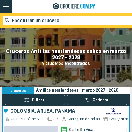
Encontrar un crucero
Cruceros Antillas neerlandesas salida en marzo
Nuestros destinos
2027 - 2028
9 cruceros encontrados
Fecha de salida
Puertos
Compañías
9
Sus criterios de búsqueda:
Antillas neerlandesas - marzo 2027 - 2028
cruceros
Buscar
Filtrar
Ordenar
COLOMBIA, ARUBA, PANAMÁ
Grandeur of the Seas
8 d
Cartagena de Indias
12/03/2028
Caribe Sin Visa