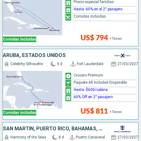
Precio especial familias
Hasta -60% en el 2° pasajero
Comidas incluidas
US$ 794
+Tasas
Comidas incluidas
ARUBA, ESTADOS UNIDOS
Celebrity Silhouette
9 d
Fort Lauderdale
27/03/2027
Crucero Premium
Paquete All Included Disponible
Hasta -$600/cabina
60% Off en 2° pasajero
US$ 811
+Tasas
Comidas incluidas
SAN MARTÍN, PUERTO RICO, BAHAMAS, ESTADOS UNIDOS
Harmony of the Seas
8 d
Puerto Canaveral
27/03/2027