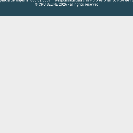
gencia de viajes n° 006 02 0007 – Responsabilidad civil y profesional RC RSA de
© CRUISELINE 2026 - all rights reserved