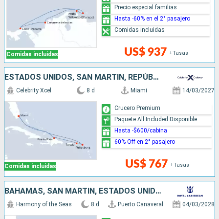
Precio especial familias
Hasta -60% en el 2° pasajero
Comidas incluidas
US$ 937
+Tasas
Comidas incluidas
ESTADOS UNIDOS, SAN MARTÍN, REPÚBLICA DOMINICANA
Celebrity Xcel
8 d
Miami
14/03/2027
Crucero Premium
Paquete All Included Disponible
Hasta -$600/cabina
60% Off en 2° pasajero
US$ 767
+Tasas
Comidas incluidas
BAHAMAS, SAN MARTÍN, ESTADOS UNIDOS
Harmony of the Seas
8 d
Puerto Canaveral
04/03/2028