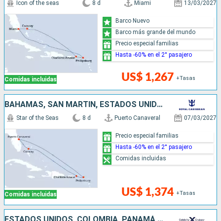
Icon of the seas
8 d
Miami
13/03/2027
Barco Nuevo
Barco más grande del mundo
Precio especial familias
Hasta -60% en el 2° pasajero
US$ 1,267
+Tasas
Comidas incluidas
BAHAMAS, SAN MARTÍN, ESTADOS UNIDOS
Star of the Seas
8 d
Puerto Canaveral
07/03/2027
Precio especial familias
Hasta -60% en el 2° pasajero
Comidas incluidas
US$ 1,374
+Tasas
Comidas incluidas
ESTADOS UNIDOS, COLOMBIA, PANAMÁ, ARUBA