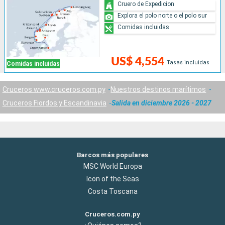
Cruero de Expedicion
Explora el polo norte o el polo sur
Comidas incluidas
US$ 4,554
Tasas incluidas
Comidas incluidas
Cruceros www.cruceros.com.py
Nuestros destinos marítimos
Cruceros Fiordos y Escandinavia
Salida en diciembre 2026 - 2027
Barcos más populares
MSC World Europa
Icon of the Seas
Costa Toscana
Cruceros.com.py