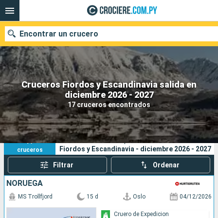
Encontrar un crucero
Cruceros Fiordos y Escandinavia salida en
Nuestros destinos
diciembre 2026 - 2027
17 cruceros encontrados
Fecha de salida
Puertos
Compañías
17
Sus criterios de búsqueda:
Fiordos y Escandinavia - diciembre 2026 - 2027
cruceros
Buscar
Filtrar
Ordenar
NORUEGA
MS Trollfjord
15 d
Oslo
04/12/2026
Cruero de Expedicion