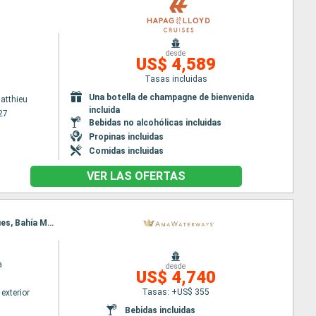
desde
US$ 4,589
Tasas incluidas
Una botella de champagne de bienvenida
Matthieu
incluida
27
Bebidas no alcohólicas incluidas
Propinas incluidas
Comidas incluidas
VER LAS OFERTAS
Itinerario : Basilea, Breisach, Estrasburgo, Ludwigshafen, Rudesheim, Rhine Gorge, Bernkastel-Kues, Bahía Mossel, Trèves, Cochem, Colonia, Amsterdam
a
desde
US$ 4,740
Tasas: +US$ 355
exterior
Bebidas incluidas