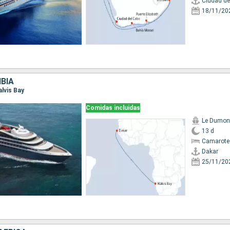
Ciudad de
18/11/20
BIA
alvis Bay
Comidas incluidas
Le Dumont
13 d
Camarote
Dakar
25/11/20