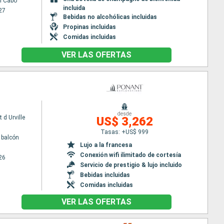
l Cabo
incluida
27
Bebidas no alcohólicas incluidas
Propinas incluidas
Comidas incluidas
VER LAS OFERTAS
desde
 d Urville
US$ 3,262
Tasas: +US$ 999
 balcón
Lujo a la francesa
Conexión wifi ilimitado de cortesía
26
Servicio de prestigio & lujo incluido
Bebidas incluidas
Comidas incluidas
VER LAS OFERTAS