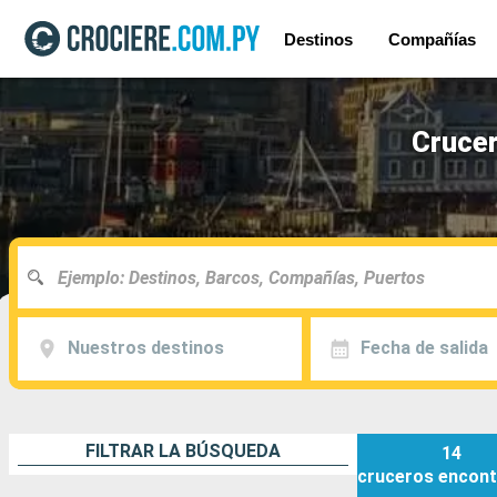
Destinos
Compañías
Crucer
Nuestros destinos
Fecha de salida
FILTRAR LA BÚSQUEDA
14
cruceros
encont