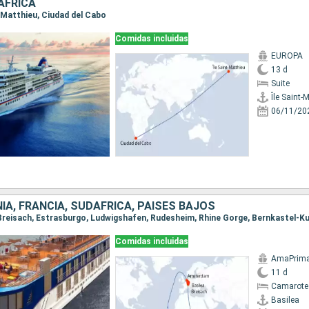
AFRICA
nt-Matthieu, Ciudad del Cabo
Comidas incluidas
EUROPA
13 d
Suite
Île Saint-
06/11/20
IA, FRANCIA, SUDAFRICA, PAISES BAJOS
Comidas incluidas
AmaPrim
11 d
Camarote 
Basilea