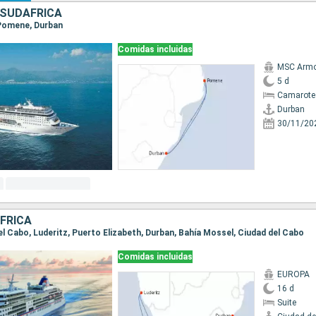
 SUDAFRICA
, Pomene, Durban
Comidas incluidas
MSC Armo
5 d
Camarote
Durban
30/11/20
FRICA
del Cabo, Luderitz, Puerto Elizabeth, Durban, Bahía Mossel, Ciudad del Cabo
Comidas incluidas
EUROPA
16 d
Suite