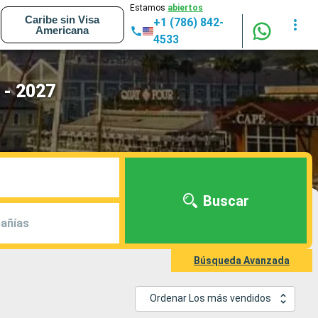
Estamos
abiertos
Caribe sin Visa
+1 (786) 842-
Americana
4533
 - 2027
Buscar
añías
Búsqueda Avanzada
Ordenar Los más vendidos