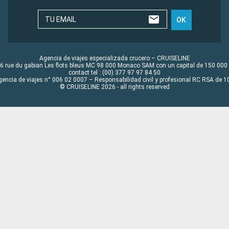
TU EMAIL
OK
Agencia de viajes especializada crucero – CRUISELINE
6 rue du gabian Les flots bleus MC 98 000 Monaco SAM con un capital de 150 000
contact tel : (00) 377 97 97 84 50
gencia de viajes n° 006 02 0007 – Responsabilidad civil y profesional RC RSA de
© CRUISELINE 2026 - all rights reserved