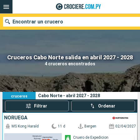
Encontrar un crucero
Nuestros destinos
Cruceros Cabo Norte salida en abril 2027 - 2028
4 cruceros encontrados
Fecha de salida
Puertos
Compañías
4
Sus criterios de búsqueda:
Cabo Norte - abril 2027 - 2028
cruceros
Buscar
Filtrar
Ordenar
NORUEGA
MS Kong Harald
11 d
Bergen
02/04/2027
Cruero de Expedicion