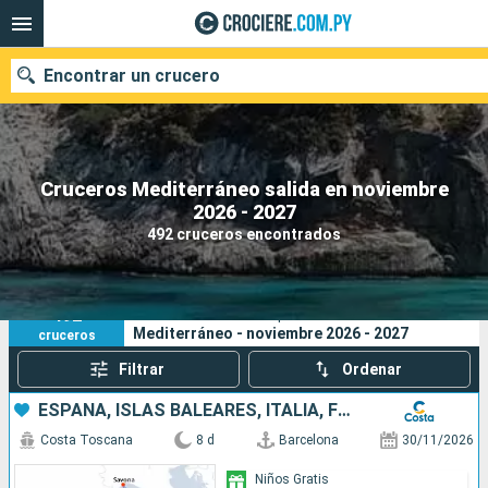
Encontrar un crucero
Cruceros Mediterráneo salida en noviembre
Nuestros destinos
2026 - 2027
492 cruceros encontrados
Fecha de salida
Puertos
Compañías
492
Sus criterios de búsqueda:
Mediterráneo - noviembre 2026 - 2027
cruceros
Buscar
Filtrar
Ordenar
ESPAÑA, ISLAS BALEARES, ITALIA, FRANCIA
Costa Toscana
8 d
Barcelona
30/11/2026
Niños Gratis