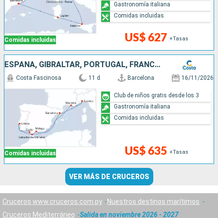
Gastronomía italiana
Comidas incluidas
US$ 627
+Tasas
Comidas incluidas
ESPAÑA, GIBRALTAR, PORTUGAL, FRANCIA, ITALIA
Costa Fascinosa
11 d
Barcelona
16/11/2026
Club de niños gratis desde los 3
Gastronomía italiana
Comidas incluidas
US$ 635
+Tasas
Comidas incluidas
VER MÁS DE CRUCEROS
Cruceros www.cruceros.com.py
Nuestros destinos marítimos
Cruceros Mediterráneo
Salida en noviembre 2026 - 2027