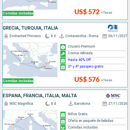
US$ 572
+Tasas
Comidas incluidas
GRECIA, TURQUÍA, ITALIA
Enchanted Princess
8 d
Civitavecchia - Roma
06/11/2027
Crucero Premium
Cocina refinada
Hasta 40% Off
3º y 4º pasajero gratis
US$ 576
+Tasas
Comidas incluidas
ESPAÑA, FRANCIA, ITALIA, MALTA
MSC Magnifica
8 d
Barcelona
27/11/2026
Niños Gratis
Oferta en paquete de bebidas
Comidas incluidas