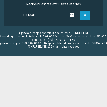
Recibe nuestras exclusivas ofertas
TU EMAIL
OK
Agencia de viajes especializada crucero – CRUISELINE
6 rue du gabian Les flots bleus MC 98 000 Monaco SAM con un capital de 150 000
contact tel : (00) 377 97 97 84 50
gencia de viajes n° 006 02 0007 – Responsabilidad civil y profesional RC RSA de
© CRUISELINE 2026 - all rights reserved