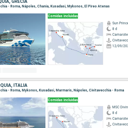
QUÍA, GRECIA
ecchia - Roma, Nápoles, Chania, Kusadasi, Mykonos, El Pireo Atenas
Comidas incluidas
Sun Princ
8 d
Camarote
Civitavec
12/09/20
QUÍA, ITALIA
vecchia - Roma, Mykonos, Kusadasi, Marmaris, Nápoles, Civitavecchia - Roma
Comidas incluidas
MSC Divi
8 d
Camarote
Civitavec