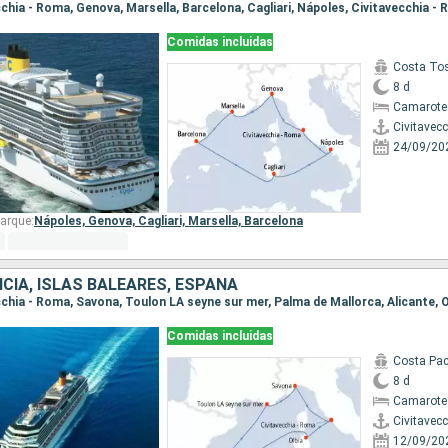
ecchia - Roma, Genova, Marsella, Barcelona, Cagliari, Nápoles, Civitavecchia -
Comidas incluidas
Costa To
8 d
Camarote
Civitavec
24/09/20
arque:
Nápoles,
Genova,
Cagliari,
Marsella,
Barcelona
NCIA, ISLAS BALEARES, ESPAÑA
Comidas incluidas
Costa Pac
8 d
Camarote
Civitavec
12/09/20