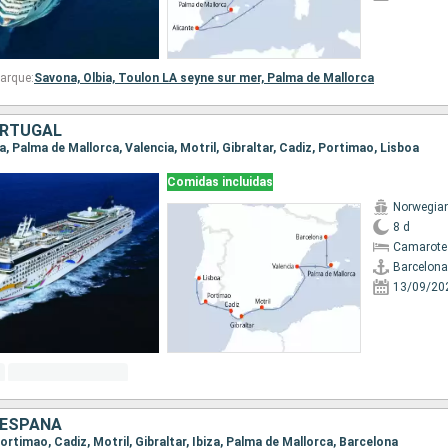
arque:
Savona,
Olbia,
Toulon LA seyne sur mer,
Palma de Mallorca
ORTUGAL
na, Palma de Mallorca, Valencia, Motril, Gibraltar, Cadiz, Portimao, Lisboa
Comidas incluidas
Norwegia
8 d
Camarote
Barcelona
13/09/20
 ESPAÑA
 Portimao, Cadiz, Motril, Gibraltar, Ibiza, Palma de Mallorca, Barcelona