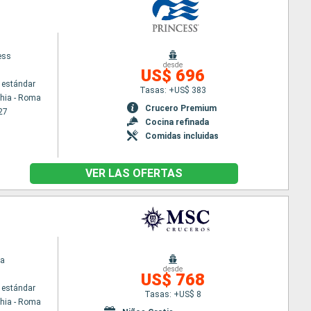
ess
desde
US$ 696
 estándar
Tasas: +US$ 383
chia - Roma
Crucero Premium
27
Cocina refinada
Comidas incluidas
VER LAS OFERTAS
na
desde
US$ 768
 estándar
Tasas: +US$ 8
chia - Roma