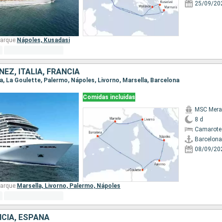
25/09/20
arque:
Nápoles,
Kusadasi
EZ, ITALIA, FRANCIA
na, La Goulette, Palermo, Nápoles, Livorno, Marsella, Barcelona
Comidas incluidas
MSC Merav
8 d
Camarote
Barcelona
08/09/20
arque:
Marsella,
Livorno,
Palermo,
Nápoles
NCIA, ESPAÑA