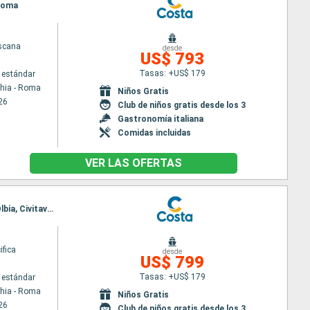
 Roma
scana
desde
US$ 793
Tasas: +US$ 179
 estándar
chia - Roma
Niños Gratis
26
Club de niños gratis desde los 3
Gastronomía italiana
Comidas incluidas
VER LAS OFERTAS
Itinerario : Civitavecchia - Roma, Savona, Toulon LA seyne sur mer, Palma de Mallorca, Alicante, Olbia, Civitavecchia - Roma
ifica
desde
US$ 799
Tasas: +US$ 179
 estándar
chia - Roma
Niños Gratis
26
Club de niños gratis desde los 3