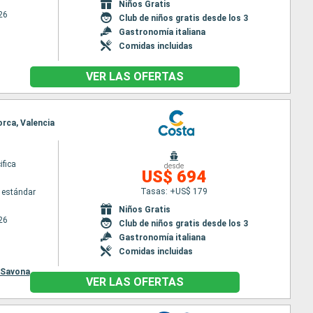
Niños Gratis
26
Club de niños gratis desde los 3
Gastronomía italiana
Comidas incluidas
VER LAS OFERTAS
orca, Valencia
ifica
desde
US$ 694
Tasas: +US$ 179
 estándar
Niños Gratis
26
Club de niños gratis desde los 3
Gastronomía italiana
Comidas incluidas
Savona
VER LAS OFERTAS