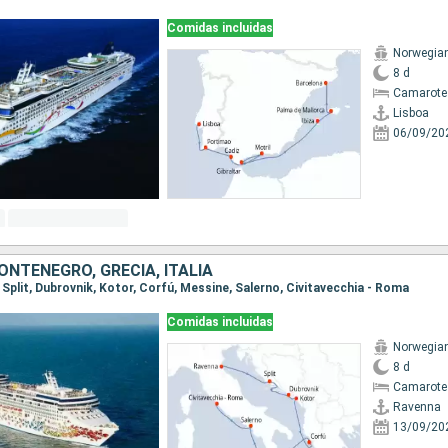
Comidas incluidas
Norwegia
8 d
Camarote
Lisboa
06/09/20
ONTENEGRO, GRECIA, ITALIA
, Split, Dubrovnik, Kotor, Corfú, Messine, Salerno, Civitavecchia - Roma
Comidas incluidas
Norwegia
8 d
Camarote
Ravenna
13/09/20