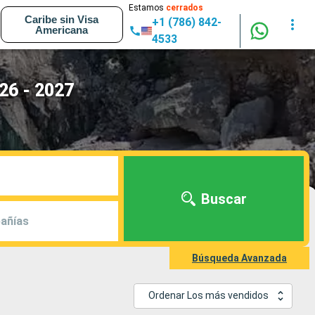
Estamos
cerrados
Caribe sin Visa
+1 (786) 842-
Americana
4533
26 - 2027
Buscar
añías
Búsqueda Avanzada
Ordenar Los más vendidos