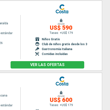
eralda
desde
US$ 590
Tasas: +US$ 179
 estándar
Niños Gratis
26
Club de niños gratis desde los 3
Gastronomía italiana
Comidas incluidas
VER LAS OFERTAS
scana
desde
US$ 600
Tasas: +US$ 179
 estándar