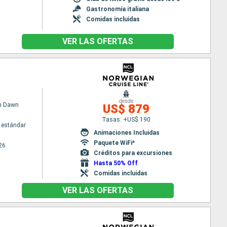
Gastronomía italiana
Comidas incluidas
VER LAS OFERTAS
desde
n Dawn
US$ 879
Tasas: +US$ 190
 estándar
Animaciones Incluidas
Paquete WiFi*
26
Créditos para excursiones
Hasta 50% Off
Comidas incluidas
VER LAS OFERTAS