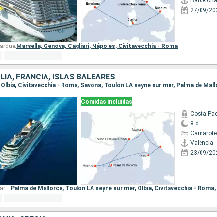
Barcelona
27/09/20
arque:
Marsella,
Genova,
Cagliari,
Nápoles,
Civitavecchia - Roma
LIA, FRANCIA, ISLAS BALEARES
a, Olbia, Civitavecchia - Roma, Savona, Toulon LA seyne sur mer, Palma de Mall
Comidas incluidas
Costa Pac
8 d
Camarote
Valencia
23/09/20
Otros puertos de embarque:
Palma de Mallorca,
Toulon LA seyne sur mer,
Olbia,
Civitavecchia - Roma,