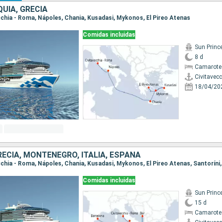
QUÍA, GRECIA
ecchia - Roma, Nápoles, Chania, Kusadasi, Mykonos, El Pireo Atenas
Comidas incluidas
Sun Princ
8 d
Camarote
Civitavec
18/04/20
RECIA, MONTENEGRO, ITALIA, ESPAÑA
Comidas incluidas
Sun Princ
15 d
Camarote