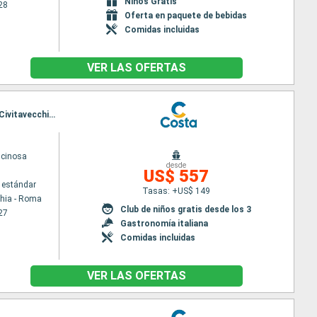
Niños Gratis
28
Oferta en paquete de bebidas
Comidas incluidas
VER LAS OFERTAS
Itinerario : Civitavecchia - Roma, Salerno, Messina (estrecho), Toulon LA seyne sur mer, Savona, Civitavecchia - Roma
scinosa
desde
US$ 557
 estándar
Tasas: +US$ 149
chia - Roma
Club de niños gratis desde los 3
27
Gastronomía italiana
Comidas incluidas
VER LAS OFERTAS