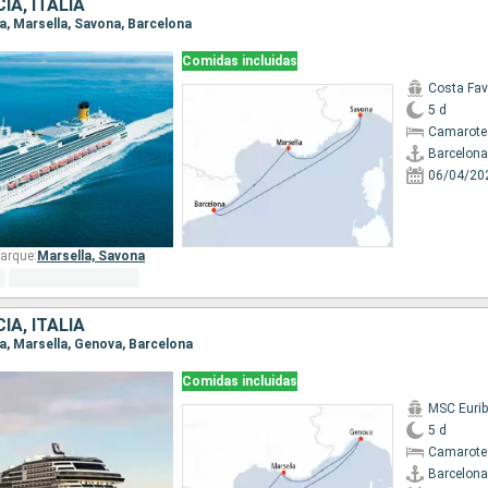
IA, ITALIA
na, Marsella, Savona, Barcelona
Comidas incluidas
Costa Fa
5 d
Camarote
Barcelona
06/04/20
arque:
Marsella,
Savona
IA, ITALIA
na, Marsella, Genova, Barcelona
Comidas incluidas
MSC Eurib
5 d
Camarote
Barcelona