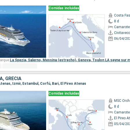
Comidas incluidas
Costa Fa
8 d
Camarote
Civitavec
06/04/20
arque:
La Spezia,
Salerno,
Messina (estrecho),
Genova,
Toulon LA seyne sur 
A, GRECIA
 Atenas, Izmir, Estambul, Corfú, Bari, El Pireo Atenas
Comidas incluidas
MSC Orch
8 d
Camarote
El Pireo A
05/04/20