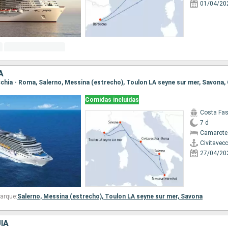
01/04/20
A
Comidas incluidas
Costa Fa
7 d
Camarote
Civitavec
27/04/20
arque:
Salerno,
Messina (estrecho),
Toulon LA seyne sur mer,
Savona
ÍA