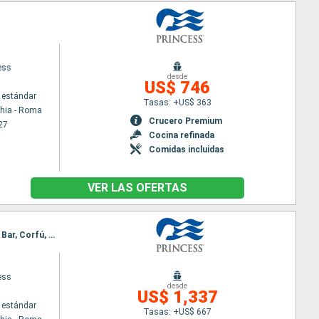
ess
desde
US$ 746
 estándar
Tasas: +US$ 363
chia - Roma
Crucero Premium
27
Cocina refinada
Comidas incluidas
VER LAS OFERTAS
Itinerario : Civitavecchia - Roma, Nápoles, Chania, Kusadasi, Mykonos, El Pireo Atenas, Santoríni, Bar, Corfú, Messine, Barcelona
ess
desde
US$ 1,337
 estándar
Tasas: +US$ 667