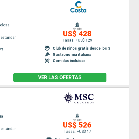
volosa
desde
US$ 428
 estándar
Tasas: +US$ 129
Club de niños gratis desde los 3
27
Gastronomía italiana
Comidas incluidas
VER LAS OFERTAS
ia
desde
US$ 526
 estándar
Tasas: +US$ 17