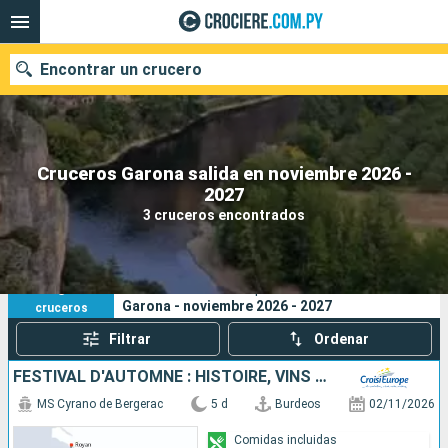
Encontrar un crucero
Cruceros Garona salida en noviembre 2026 -
Nuestros destinos
2027
3 cruceros encontrados
Fecha de salida
Puertos
Compañías
3
Sus criterios de búsqueda:
Garona - noviembre 2026 - 2027
cruceros
Buscar
Filtrar
Ordenar
FESTIVAL D'AUTOMNE : HISTOIRE, VINS ET PATRIMOINE DES FLEUVES DU SUD-OUEST
MS Cyrano de Bergerac
5 d
Burdeos
02/11/2026
Comidas incluidas