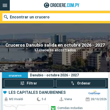
Encontrar un crucero
Nuestros destinos
Cruceros Danubio salida en octubre 2026 - 2027
17 cruceros encontrados
Fecha de salida
Puertos
Compañías
17
Sus criterios de búsqueda:
Danubio - octubre 2026 - 2027
cruceros
Buscar
Filtrar
Ordenar
LES CAPITALES DANUBIENNES
MS Vivaldi
5 d
Viena
28/10/2026
Comidas incluidas