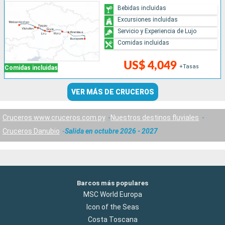
Bebidas incluidas
Excursiones incluidas
Servicio y Experiencia de Lujo
Comidas incluidas
US$ 4,049
+Tasas
Comidas incluidas
VER MÁS DE CRUCEROS
Cruceros www.cruceros.com.py
Nuestros destinos fluviales
Cruceros Danubio
Salida en octubre 2026 - 2027
Barcos más populares
MSC World Europa
Icon of the Seas
Costa Toscana