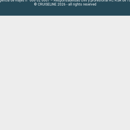
gencia de viajes n° 006 02 0007 – Responsabilidad civil y profesional RC RSA de
© CRUISELINE 2026 - all rights reserved