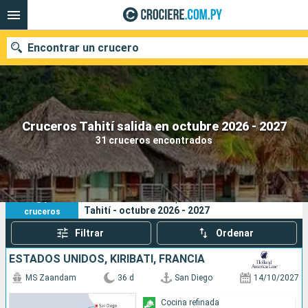
Encontrar un crucero
Nuestros destinos
Cruceros Tahití salida en octubre 2026 - 2027
31 cruceros encontrados
Fecha de salida
Puertos
Compañías
31
Sus criterios de búsqueda:
Tahití - octubre 2026 - 2027
cruceros
Buscar
Filtrar
Ordenar
ESTADOS UNIDOS, KIRIBATI, FRANCIA
MS Zaandam
36 d
San Diego
14/10/2027
Cocina refinada