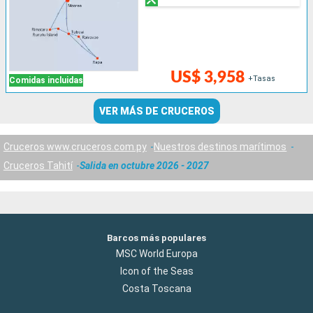
US$ 3,958
+Tasas
Comidas incluidas
VER MÁS DE CRUCEROS
Cruceros www.cruceros.com.py
Nuestros destinos marítimos
Cruceros Tahití
Salida en octubre 2026 - 2027
Barcos más populares
MSC World Europa
Icon of the Seas
Costa Toscana