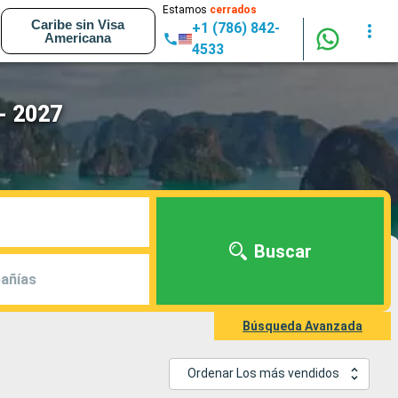
Estamos
cerrados
Caribe sin Visa
+1 (786) 842-
Americana
4533
- 2027
Buscar
añías
Búsqueda Avanzada
Ordenar Los más vendidos