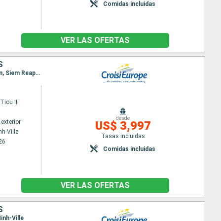
Comidas incluidas
VER LAS OFERTAS
S
Itinerario : Ho Chi Minh-Ville, Cai Be, Sa Dec, Chau Doc, Phnom Penh, Kampong Chhnang, Koh Chen, Siem Reap, Angkor, Siem Reap, Angkor
iou II
desde
exterior
US$ 3,997
h-Ville
Tasas incluidas
26
Comidas incluidas
VER LAS OFERTAS
S
inh-Ville