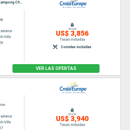
Itinerario : Ho Chi Minh-Ville, Chau Doc, Chao gao Canal, Cai Be, Sa Dec, Chau Doc, Phnom Penh, Kampong Chhnang, Tonle, Angkor
ep
desde
exterior
US$ 3,856
h-Ville
Tasas incluidas
26
Comidas incluidas
VER LAS OFERTAS
ine
desde
exterior
US$ 3,940
h-Ville
Tasas incluidas
27