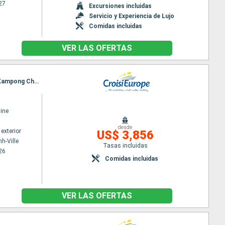
27
Excursiones incluidas
Servicio y Experiencia de Lujo
Comidas incluidas
VER LAS OFERTAS
Itinerario : Ho Chi Minh-Ville, Chau Doc, Chao gao Canal, Cai Be, Sa Dec, Chau Doc, Phnom Penh, Kampong Chhnang, Tonle, Angkor
ine
desde
exterior
US$ 3,856
h-Ville
Tasas incluidas
26
Comidas incluidas
VER LAS OFERTAS