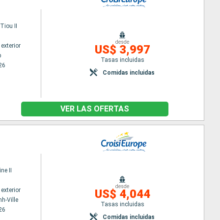
iou II
desde
exterior
US$ 3,997
p
Tasas incluidas
26
Comidas incluidas
VER LAS OFERTAS
ne II
desde
exterior
US$ 4,044
h-Ville
Tasas incluidas
26
Comidas incluidas