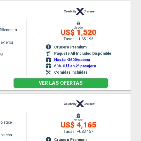
desde
Millennium
US$ 1,520
Tasas: +US$ 196
exterior
Crucero Premium
g
Paquete All Included Disponible
26
Hasta -$600/cabina
60% Off en 2° pasajero
Comidas incluidas
VER LAS OFERTAS
desde
Solstice
US$ 4,165
Tasas: +US$ 157
 balcón
Crucero Premium