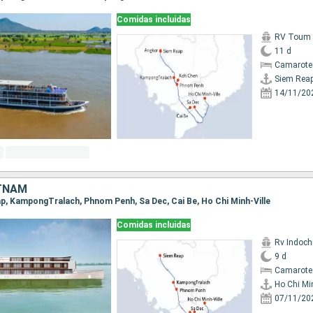
Comidas incluidas
RV Toum T
11 d
Camarote 
Siem Rea
14/11/20
TNAM
eap, KampongTralach, Phnom Penh, Sa Dec, Cai Be, Ho Chi Minh-Ville
Comidas incluidas
Rv Indochi
9 d
Camarote 
Ho Chi Min
07/11/20