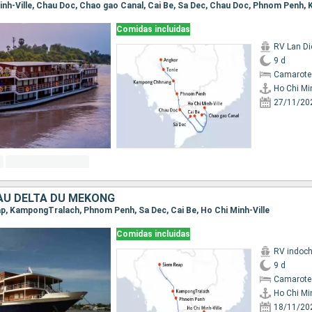
Comidas incluidas
RV Lan Di
9 d
Camarote 
Ho Chi Min
27/11/20
 AU DELTA DU MÉKONG
eap, KampongTralach, Phnom Penh, Sa Dec, Cai Be, Ho Chi Minh-Ville
Comidas incluidas
RV indoch
9 d
Camarote 
Ho Chi Min
18/11/20