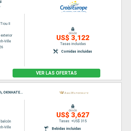
S
e
iou II
desde
exterior
US$ 3,122
h-Ville
Tasas incluidas
26
Comidas incluidas
VER LAS OFERTAS
Itinerario : Ho Chi Minh-Ville, My Tho, Cai Be, Sa Dec, Tan chau, Phnom Penh, Oudong, Phnom Penh, OKNHATEY, Angkor Ban, Kampong Cham, Siem Reap
desde
US$ 3,627
Tasas: +US$ 315
 balcón
h-Ville
Bebidas incluidas