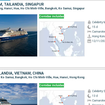
M, TAILANDIA, SINGAPUR
ng, Hanoï, Hue, Ho Chi Minh-Ville, Bangkok, Ko Samui, Singapur
Comidas incluidas
Celebrity 
15 d
Camarote 
Hong Kon
12/11/20
LANDIA, VIETNAM, CHINA
r, Ko Samui, Bangkok, Ho Chi Minh-Ville, Hue, Hanoï, Hong Kong
Comidas incluidas
Celebrity 
13 d
Camarote