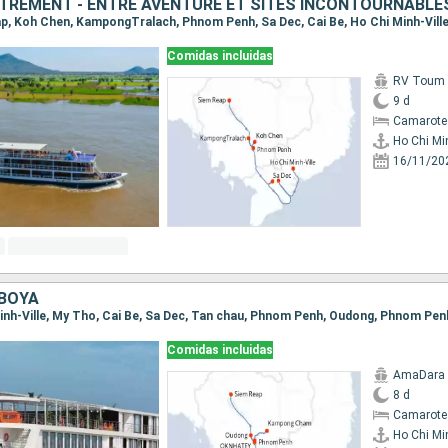
TREMENT - ENTRE AVENTURE ET SITES INCONTOURNABLE
eap, Koh Chen, KampongTralach, Phnom Penh, Sa Dec, Cai Be, Ho Chi Minh-Vill
Comidas incluidas
RV Toum T
9 d
Camarote 
Ho Chi Min
16/11/20
BOYA
Comidas incluidas
AmaDara
8 d
Camarote
Ho Chi Min