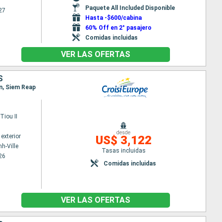
Paquete All Included Disponible
27
Hasta -$600/cabina
60% Off en 2° pasajero
Comidas incluidas
VER LAS OFERTAS
S
n, Siem Reap
iou II
desde
exterior
US$ 3,122
h-Ville
Tasas incluidas
26
Comidas incluidas
VER LAS OFERTAS