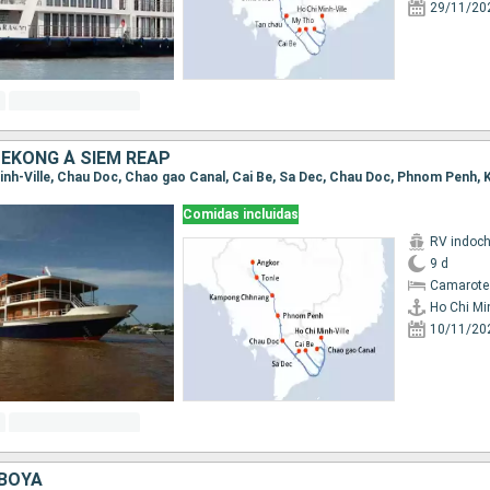
29/11/20
MÉKONG À SIEM REAP
Comidas incluidas
RV indoch
9 d
Camarote 
Ho Chi Min
10/11/20
BOYA