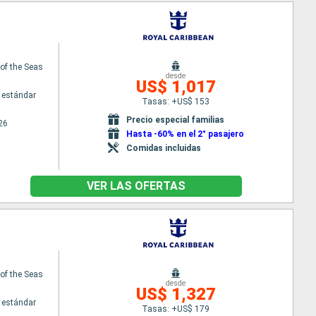
f the Seas
desde
US$ 1,017
 estándar
Tasas: +US$ 153
Precio especial familias
26
Hasta -60% en el 2° pasajero
Comidas incluidas
VER LAS OFERTAS
f the Seas
desde
US$ 1,327
 estándar
Tasas: +US$ 179