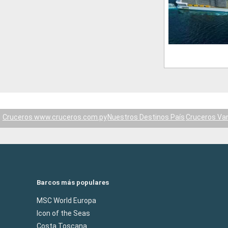
Cruceros www.cruceros.com.py
Nuestros Destinos País
Cruceros Va
Barcos más populares
MSC World Europa
Icon of the Seas
Costa Toscana