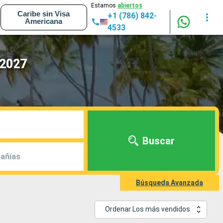
Estamos
abiertos
Caribe sin Visa
+1 (786) 842-
Americana
4533
 2027
Buscar
añías
Búsqueda Avanzada
Ordenar Los más vendidos