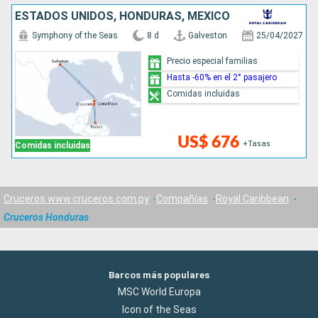
ESTADOS UNIDOS, HONDURAS, MÉXICO
Symphony of the Seas
8 d
Galveston
25/04/2027
Precio especial familias
Hasta -60% en el 2° pasajero
Comidas incluidas
US$ 676
+Tasas
Comidas incluidas
Cruceros www.cruceros.com.py
Compañías
Royal Caribbean
Cruceros Honduras
Barcos más populares
MSC World Europa
Icon of the Seas