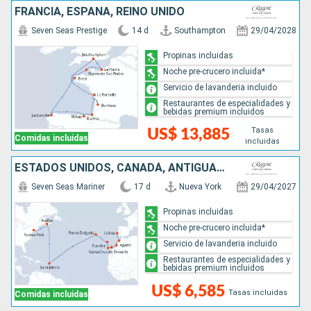
FRANCIA, ESPAÑA, REINO UNIDO
Seven Seas Prestige
14 d
Southampton
29/04/2028
Propinas incluidas
Noche pre-crucero incluida*
Servicio de lavanderia incluido
Restaurantes de especialidades y
bebidas premium incluidos
Tasas
US$ 13,885
Comidas incluidas
incluidas
ESTADOS UNIDOS, CANADÁ, ANTIGUA Y BARBUDA, MARRUECOS, PORTUGAL
Seven Seas Mariner
17 d
Nueva York
29/04/2027
Propinas incluidas
Noche pre-crucero incluida*
Servicio de lavanderia incluido
Restaurantes de especialidades y
bebidas premium incluidos
US$ 6,585
Tasas incluidas
Comidas incluidas