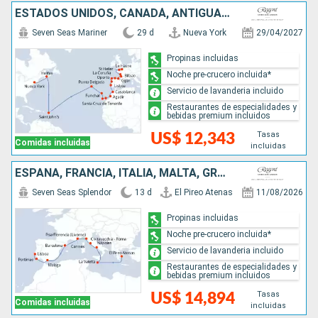
ESTADOS UNIDOS, CANADÁ, ANTIGUA Y BARBUDA, MARRUECOS, PORTUGAL, ESPAÑA, FRANCIA, REINO UNIDO
Seven Seas Mariner
29 d
Nueva York
29/04/2027
Propinas incluidas
Noche pre-crucero incluida*
Servicio de lavanderia incluido
Restaurantes de especialidades y
bebidas premium incluidos
Tasas
US$ 12,343
Comidas incluidas
incluidas
ESPAÑA, FRANCIA, ITALIA, MALTA, GRECIA, PORTUGAL
Seven Seas Splendor
13 d
El Pireo Atenas
11/08/2026
Propinas incluidas
Noche pre-crucero incluida*
Servicio de lavanderia incluido
Restaurantes de especialidades y
bebidas premium incluidos
Tasas
US$ 14,894
Comidas incluidas
incluidas