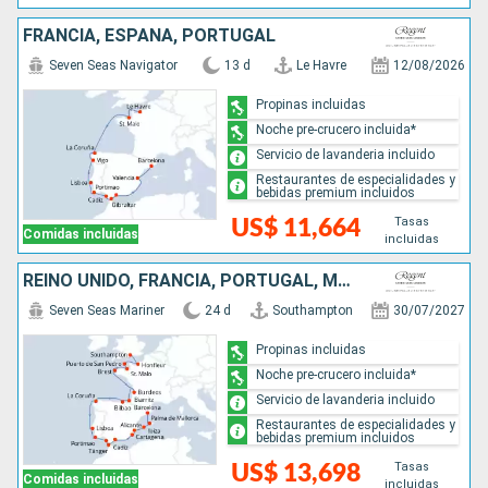
FRANCIA, ESPAÑA, PORTUGAL
Seven Seas Navigator
13 d
Le Havre
12/08/2026
Propinas incluidas
Noche pre-crucero incluida*
Servicio de lavanderia incluido
Restaurantes de especialidades y
bebidas premium incluidos
Tasas
US$ 11,664
Comidas incluidas
incluidas
REINO UNIDO, FRANCIA, PORTUGAL, MARRUECOS, ESPAÑA
Seven Seas Mariner
24 d
Southampton
30/07/2027
Propinas incluidas
Noche pre-crucero incluida*
Servicio de lavanderia incluido
Restaurantes de especialidades y
bebidas premium incluidos
Tasas
US$ 13,698
Comidas incluidas
incluidas