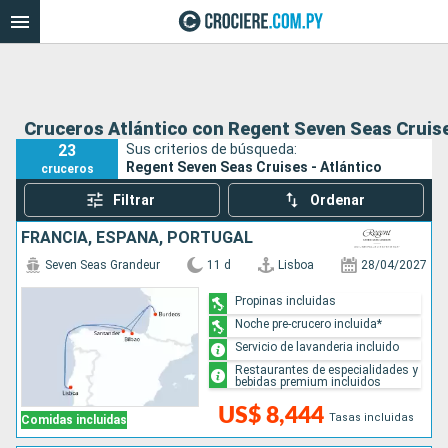
Cruceros Atlántico con Regent Seven Seas Cruis
23
Sus criterios de búsqueda:
Regent Seven Seas Cruises - Atlántico
cruceros
Filtrar
Ordenar
FRANCIA, ESPAÑA, PORTUGAL
Seven Seas Grandeur
11 d
Lisboa
28/04/2027
Propinas incluidas
Noche pre-crucero incluida*
Servicio de lavanderia incluido
Restaurantes de especialidades y
bebidas premium incluidos
US$ 8,444
Tasas incluidas
Comidas incluidas