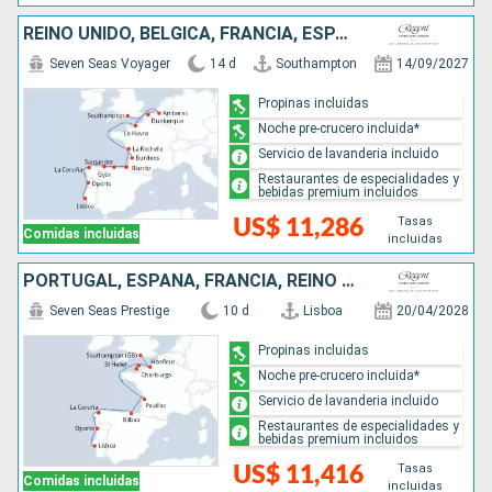
REINO UNIDO, BÉLGICA, FRANCIA, ESPAÑA, PORTUGAL
Seven Seas Voyager
14 d
Southampton
14/09/2027
Propinas incluidas
Noche pre-crucero incluida*
Servicio de lavanderia incluido
Restaurantes de especialidades y
bebidas premium incluidos
Tasas
US$ 11,286
Comidas incluidas
incluidas
PORTUGAL, ESPAÑA, FRANCIA, REINO UNIDO
Seven Seas Prestige
10 d
Lisboa
20/04/2028
Propinas incluidas
Noche pre-crucero incluida*
Servicio de lavanderia incluido
Restaurantes de especialidades y
bebidas premium incluidos
Tasas
US$ 11,416
Comidas incluidas
incluidas