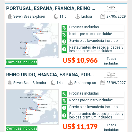
PORTUGAL, ESPAÑA, FRANCIA, REINO UNIDO
Seven Seas Explorer
11 d
Lisboa
27/05/2029
Propinas incluidas
Noche pre-crucero incluida*
Servicio de lavanderia incluido
Restaurantes de especialidades y
bebidas premium incluidos
Tasas
US$ 10,966
Comidas incluidas
incluidas
REINO UNIDO, FRANCIA, ESPAÑA, PORTUGAL
Seven Seas Splendor
14 d
Southampton
25/09/2027
Propinas incluidas
Noche pre-crucero incluida*
Servicio de lavanderia incluido
Restaurantes de especialidades y
bebidas premium incluidos
Tasas
US$ 11,179
Comidas incluidas
incluidas