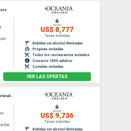
eete
desde
a
US$ 8,777
Tasas incluidas
lcón
Bebidas sin alcohol ilimitadas
Propinas incluidas
Todos los restaurantes incluidos
Cruceros 100% adultos
Comidas incluidas
VER LAS OFERTAS
Itinerario : Seattle, Ketchikán, Juneau, Whittier, Kushiro, Hakodate, Muroran, Miyako, hittachinaka, Tokyo, Osaka, Kochi, Beppu, Hiroshima, Fukuoka, Busan, Nagasaki, Kagoshima, Tokyo
desde
era
US$ 9,736
Tasas incluidas
tándar
Bebidas sin alcohol ilimitadas