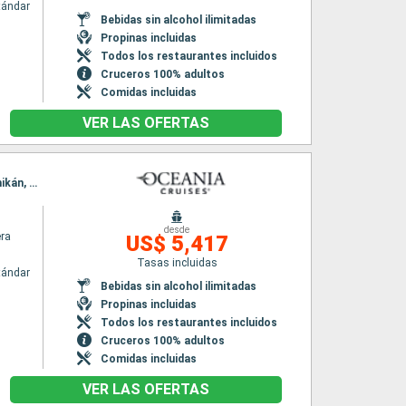
tándar
Bebidas sin alcohol ilimitadas
Propinas incluidas
Todos los restaurantes incluidos
Cruceros 100% adultos
Comidas incluidas
VER LAS OFERTAS
Itinerario : Tokyo, hittachinaka, Miyako, aomori, Hakodate, Whittier, Icy Strait Point, Ketchikán, Vancouver
desde
era
US$ 5,417
Tasas incluidas
tándar
Bebidas sin alcohol ilimitadas
Propinas incluidas
Todos los restaurantes incluidos
Cruceros 100% adultos
Comidas incluidas
VER LAS OFERTAS