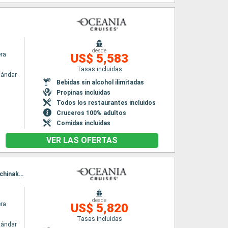
desde
era
US$ 5,583
Tasas incluidas
tándar
Bebidas sin alcohol ilimitadas
Propinas incluidas
Todos los restaurantes incluidos
Cruceros 100% adultos
Comidas incluidas
VER LAS OFERTAS
Itinerario : Seattle, Ketchikán, Juneau, Whittier, Kushiro, Hakodate, Muroran, Miyako, hittachinaka, Tokyo
desde
era
US$ 5,820
Tasas incluidas
tándar