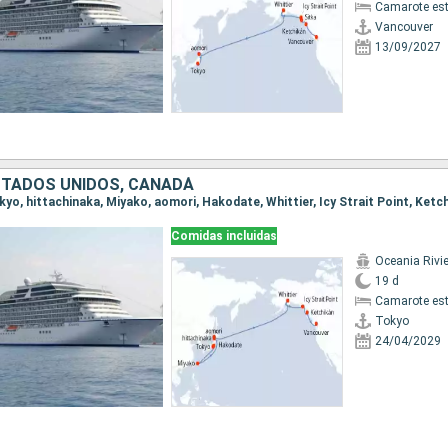
Camarote es
Vancouver
13/09/2027
STADOS UNIDOS, CANADÁ
Comidas incluidas
Oceania Rivi
19 d
Camarote es
Tokyo
24/04/2029