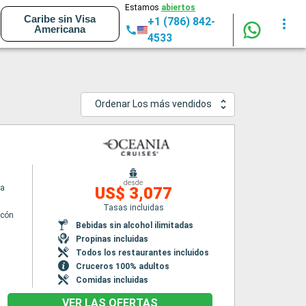
Estamos
abiertos
Caribe sin Visa
+1 (786) 842-
Americana
4533
Ordenar Los más vendidos
desde
ra
US$ 3,077
Tasas incluidas
lcón
Bebidas sin alcohol ilimitadas
Propinas incluidas
Todos los restaurantes incluidos
Cruceros 100% adultos
Comidas incluidas
VER LAS OFERTAS