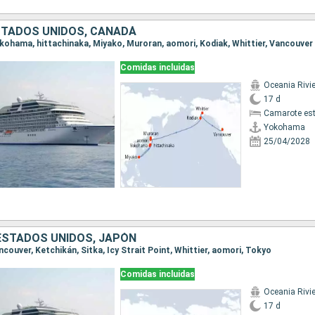
STADOS UNIDOS, CANADÁ
Yokohama, hittachinaka, Miyako, Muroran, aomori, Kodiak, Whittier, Vancouver
Comidas incluidas
Oceania Rivi
17 d
Camarote es
Yokohama
25/04/2028
ESTADOS UNIDOS, JAPÓN
ancouver, Ketchikán, Sitka, Icy Strait Point, Whittier, aomori, Tokyo
Comidas incluidas
Oceania Rivi
17 d