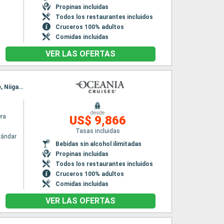
Propinas incluidas
Todos los restaurantes incluidos
Cruceros 100% adultos
Comidas incluidas
VER LAS OFERTAS
Itinerario : Vancouver, Ketchikán, Sitka, Icy Strait Point, Whittier, aomori, Tokyo, Hakodate, Niigata, Kanazawa, Sakai-Minato, Busan, Hiroshima, Kochi, Kobe, Shimizu, Tokyo
desde
era
US$ 9,866
Tasas incluidas
tándar
Bebidas sin alcohol ilimitadas
Propinas incluidas
Todos los restaurantes incluidos
Cruceros 100% adultos
Comidas incluidas
VER LAS OFERTAS