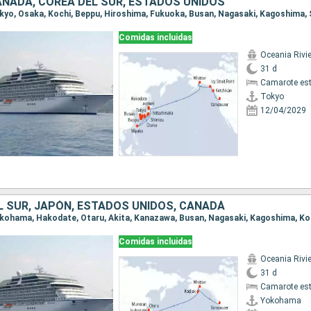
ANADÁ, COREA DEL SUR, ESTADOS UNIDOS
Comidas incluidas
Oceania Rivi
31 d
Camarote es
Tokyo
12/04/2029
L SUR, JAPÓN, ESTADOS UNIDOS, CANADÁ
Comidas incluidas
Oceania Rivi
31 d
Camarote es
Yokohama