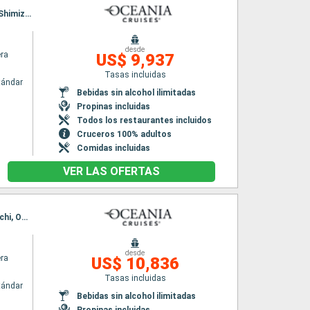
Itinerario : Tokyo, Osaka, Kochi, Beppu, Hiroshima, Fukuoka, Busan, Nagasaki, Kagoshima, Shimizu, Tokyo, hittachinaka, Miyako, aomori, Hakodate, Whittier, Icy Strait Point, Ketchikán, Vancouver
desde
era
US$ 9,937
Tasas incluidas
tándar
Bebidas sin alcohol ilimitadas
Propinas incluidas
Todos los restaurantes incluidos
Cruceros 100% adultos
Comidas incluidas
VER LAS OFERTAS
Itinerario : Yokohama, Hakodate, Otaru, Akita, Kanazawa, Busan, Nagasaki, Kagoshima, Kochi, Osaka, Nagoya, Shimizu, Yokohama, hittachinaka, Miyako, Muroran, aomori, Kodiak, Whittier, Vancouver
desde
era
US$ 10,836
Tasas incluidas
tándar
Bebidas sin alcohol ilimitadas
Propinas incluidas