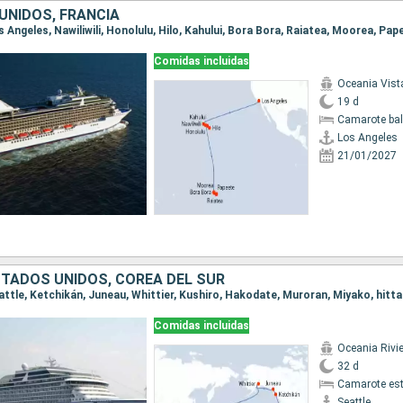
UNIDOS, FRANCIA
os Angeles, Nawiliwili, Honolulu, Hilo, Kahului, Bora Bora, Raiatea, Moorea, Pap
Comidas incluidas
Oceania Vist
19 d
Camarote ba
Los Angeles
21/01/2027
STADOS UNIDOS, COREA DEL SUR
Comidas incluidas
Oceania Rivi
32 d
Camarote es
Seattle