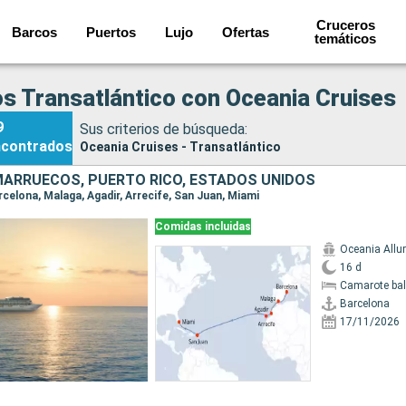
Cruceros
Barcos
Puertos
Lujo
Ofertas
temáticos
s Transatlántico con Oceania Cruises
9
Sus criterios de búsqueda:
ncontrados
Oceania Cruises - Transatlántico
MARRUECOS, PUERTO RICO, ESTADOS UNIDOS
arcelona, Malaga, Agadir, Arrecife, San Juan, Miami
Comidas incluidas
Oceania Allu
16 d
Camarote ba
Barcelona
17/11/2026