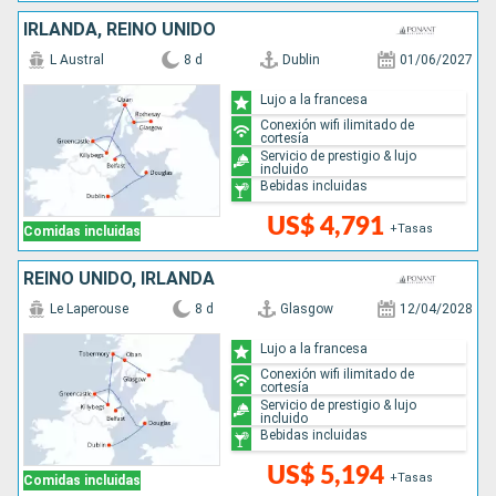
IRLANDA, REINO UNIDO
L Austral
8 d
Dublin
01/06/2027
Lujo a la francesa
Conexión wifi ilimitado de
cortesía
Servicio de prestigio & lujo
incluido
Bebidas incluidas
US$ 4,791
+Tasas
Comidas incluidas
REINO UNIDO, IRLANDA
Le Laperouse
8 d
Glasgow
12/04/2028
Lujo a la francesa
Conexión wifi ilimitado de
cortesía
Servicio de prestigio & lujo
incluido
Bebidas incluidas
US$ 5,194
+Tasas
Comidas incluidas