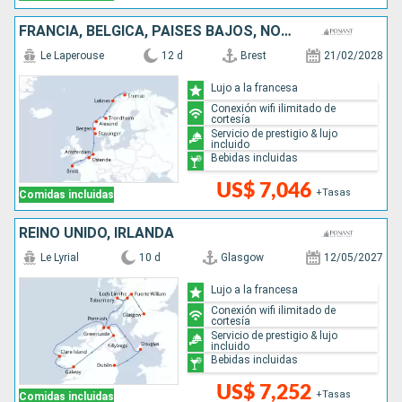
FRANCIA, BÉLGICA, PAISES BAJOS, NORUEGA
Le Laperouse
12 d
Brest
21/02/2028
Lujo a la francesa
Conexión wifi ilimitado de
cortesía
Servicio de prestigio & lujo
incluido
Bebidas incluidas
US$ 7,046
+Tasas
Comidas incluidas
REINO UNIDO, IRLANDA
Le Lyrial
10 d
Glasgow
12/05/2027
Lujo a la francesa
Conexión wifi ilimitado de
cortesía
Servicio de prestigio & lujo
incluido
Bebidas incluidas
US$ 7,252
+Tasas
Comidas incluidas