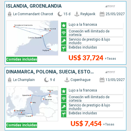
ISLANDIA, GROENLANDIA
Le Commandant Charcot
15 d
Reykjavik
25/05/2027
Lujo a la francesa
Conexión wifi ilimitado de
cortesía
Servicio de prestigio & lujo
incluido
Bebidas incluidas
US$ 37,724
+Tasas
Comidas incluidas
DINAMARCA, POLONIA, SUECIA, ESTONIA, FINLANDIA
Le Champlain
9 d
Copenhague
13/05/2027
Lujo a la francesa
Conexión wifi ilimitado de
cortesía
Servicio de prestigio & lujo
incluido
Bebidas incluidas
US$ 7,454
+Tasas
Comidas incluidas