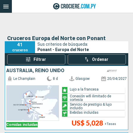
Cruceros Europa del Norte con Ponant
41
Sus criterios de búsqueda:
Ponant - Europa del Norte
cruceros
Filtrar
Ordenar
AUSTRALIA, REINO UNIDO
Le Champlain
8 d
Glasgow
20/04/2027
Lujo a la francesa
Conexión wifi ilimitado de
cortesía
Servicio de prestigio & lujo
incluido
Bebidas incluidas
US$ 5,028
+Tasas
Comidas incluidas