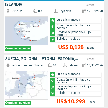
ISLANDIA
Le Bellot
8 d
Reykjavik
27/07/2028
Lujo a la francesa
Conexión wifi ilimitado de
cortesía
Servicio de prestigio & lujo
incluido
Bebidas incluidas
US$ 8,128
+Tasas
Comidas incluidas
SUECIA, POLONIA, LETONIA, ESTONIA, FINLANDIA
Le Commandant Charcot
10 d
Helsinki
24/11/2026
Lujo a la francesa
Conexión wifi ilimitado de
cortesía
Servicio de prestigio & lujo
incluido
Bebidas incluidas
US$ 10,293
+Tasas
Comidas incluidas