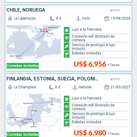
CHILE, NORUEGA
Le Laperouse
8 d
Oslo
19/08/2028
Lujo a la francesa
Conexión wifi ilimitado de
cortesía
Servicio de prestigio & lujo
incluido
Bebidas incluidas
US$ 6,956
+Tasas
Comidas incluidas
FINLANDIA, ESTONIA, SUECIA, POLONIA, DINAMARCA
Le Champlain
8 d
Helsinki
21/05/2027
Lujo a la francesa
Conexión wifi ilimitado de
cortesía
Servicio de prestigio & lujo
incluido
Bebidas incluidas
US$ 6,980
+Tasas
Comidas incluidas