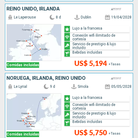
REINO UNIDO, IRLANDA
Le Laperouse
8 d
Dublin
19/04/2028
Lujo a la francesa
Conexión wifi ilimitado de
cortesía
Servicio de prestigio & lujo
incluido
Bebidas incluidas
US$ 5,194
+Tasas
Comidas incluidas
NORUEGA, IRLANDA, REINO UNIDO
Le Lyrial
9 d
Smola
05/05/2028
Lujo a la francesa
Conexión wifi ilimitado de
cortesía
Servicio de prestigio & lujo
incluido
Bebidas incluidas
US$ 5,750
+Tasas
Comidas incluidas