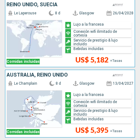
REINO UNIDO, SUECIA
Le Laperouse
8 d
Glasgow
26/04/2028
Lujo a la francesa
Conexión wifi ilimitado de
cortesía
Servicio de prestigio & lujo
incluido
Bebidas incluidas
US$ 5,182
+Tasas
Comidas incluidas
AUSTRALIA, REINO UNIDO
Le Champlain
8 d
Glasgow
13/04/2027
Lujo a la francesa
Conexión wifi ilimitado de
cortesía
Servicio de prestigio & lujo
incluido
Bebidas incluidas
US$ 5,395
+Tasas
Comidas incluidas