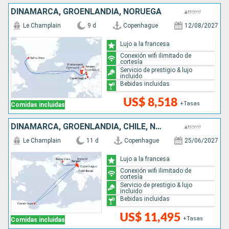
DINAMARCA, GROENLANDIA, NORUEGA
Le Champlain
9 d
Copenhague
12/08/2027
Lujo a la francesa
Conexión wifi ilimitado de
cortesía
Servicio de prestigio & lujo
incluido
Bebidas incluidas
US$ 8,518
+Tasas
Comidas incluidas
DINAMARCA, GROENLANDIA, CHILE, NORUEGA
Le Champlain
11 d
Copenhague
25/06/2027
Lujo a la francesa
Conexión wifi ilimitado de
cortesía
Servicio de prestigio & lujo
incluido
Bebidas incluidas
US$ 11,495
+Tasas
Comidas incluidas