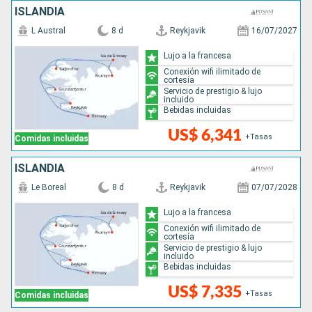
ISLANDIA
L Austral
8 d
Reykjavik
16/07/2027
Lujo a la francesa
Conexión wifi ilimitado de
cortesía
Servicio de prestigio & lujo
incluido
Bebidas incluidas
US$ 6,341
+Tasas
Comidas incluidas
ISLANDIA
Le Boreal
8 d
Reykjavik
07/07/2028
Lujo a la francesa
Conexión wifi ilimitado de
cortesía
Servicio de prestigio & lujo
incluido
Bebidas incluidas
US$ 7,335
+Tasas
Comidas incluidas