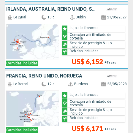
IRLANDA, AUSTRALIA, REINO UNIDO, SUECIA
Le Lyrial
10 d
Dublin
21/05/2027
Lujo a la francesa
Conexión wifi ilimitado de
cortesía
Servicio de prestigio & lujo
incluido
Bebidas incluidas
US$ 6,152
+Tasas
Comidas incluidas
FRANCIA, REINO UNIDO, NORUEGA
Le Boreal
12 d
Burdeos
23/05/2028
Lujo a la francesa
Conexión wifi ilimitado de
cortesía
Servicio de prestigio & lujo
incluido
Bebidas incluidas
US$ 6,171
+Tasas
Comidas incluidas