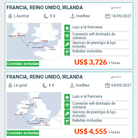
FRANCIA, REINO UNIDO, IRLANDA
L Austral
8 d
Honfleur
18/05/2027
Lujo a la francesa
Conexión wifi ilimitado de
cortesía
Servicio de prestigio & lujo
incluido
Bebidas incluidas
US$ 3,726
+Tasas
Comidas incluidas
FRANCIA, REINO UNIDO, IRLANDA
Le Lyrial
9 d
Honfleur
04/05/2027
Lujo a la francesa
Conexión wifi ilimitado de
cortesía
Servicio de prestigio & lujo
incluido
Bebidas incluidas
US$ 4,555
+Tasas
Comidas incluidas