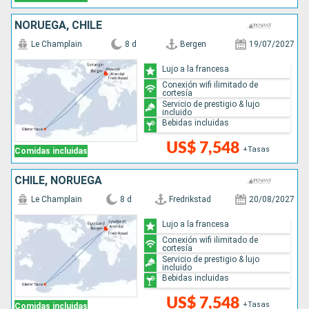
NORUEGA, CHILE
Le Champlain
8 d
Bergen
19/07/2027
Lujo a la francesa
Conexión wifi ilimitado de
cortesía
Servicio de prestigio & lujo
incluido
Bebidas incluidas
US$ 7,548
+Tasas
Comidas incluidas
CHILE, NORUEGA
Le Champlain
8 d
Fredrikstad
20/08/2027
Lujo a la francesa
Conexión wifi ilimitado de
cortesía
Servicio de prestigio & lujo
incluido
Bebidas incluidas
US$ 7,548
+Tasas
Comidas incluidas